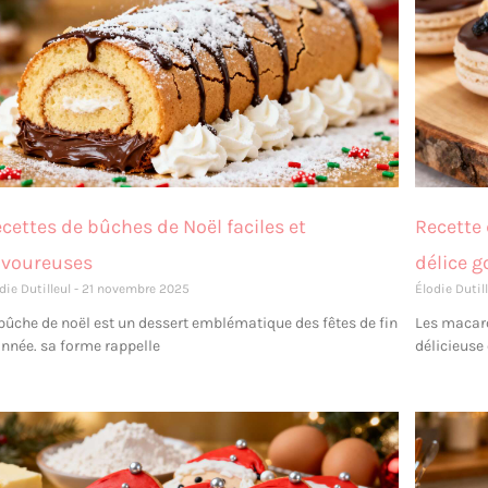
cettes de bûches de Noël faciles et
Recette
avoureuses
délice 
die Dutilleul
21 novembre 2025
Élodie Dutil
 bûche de noël est un dessert emblématique des fêtes de fin
Les macar
année. sa forme rappelle
délicieuse 