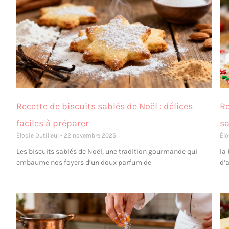
Recette de biscuits sablés de Noël : délices
Re
faciles à préparer
s
Élodie Dutilleul
22 novembre 2025
Élo
Les biscuits sablés de Noël, une tradition gourmande qui
la
embaume nos foyers d’un doux parfum de
d’