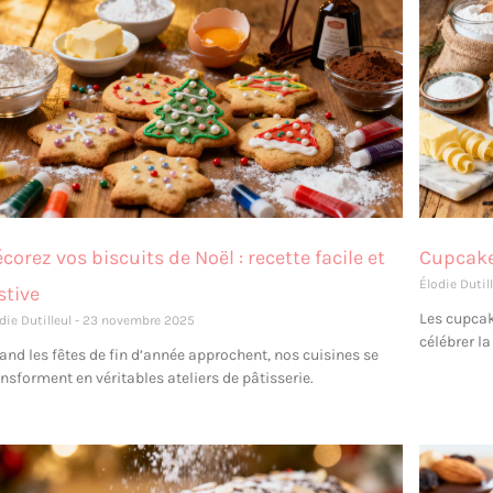
corez vos biscuits de Noël : recette facile et
Cupcakes
Élodie Dutil
stive
Les cupcak
die Dutilleul
23 novembre 2025
célébrer la
and les fêtes de fin d’année approchent, nos cuisines se
ansforment en véritables ateliers de pâtisserie.