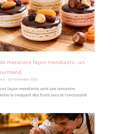
 de macarons façon mendiants : un
gourmand
leul
20 novembre 2025
ons façon mendiants sont une rencontre
entre le croquant des fruits secs et l’onctuosité