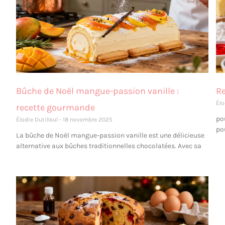
Bûche de Noël mangue-passion vanille :
Re
Élo
recette gourmande
po
Élodie Dutilleul
18 novembre 2025
po
La bûche de Noël mangue-passion vanille est une délicieuse
alternative aux bûches traditionnelles chocolatées. Avec sa