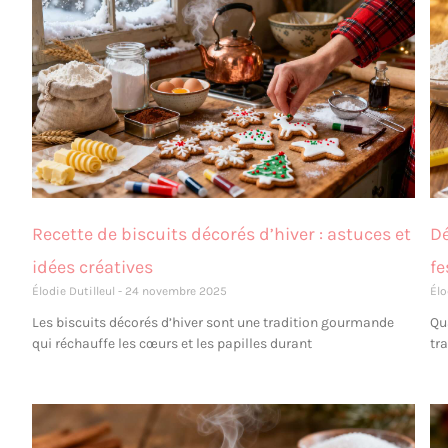
Recette de biscuits décorés d’hiver : astuces et
Dé
idées créatives
fe
Élodie Dutilleul
24 novembre 2025
Élo
Les biscuits décorés d’hiver sont une tradition gourmande
Qu
qui réchauffe les cœurs et les papilles durant
tr