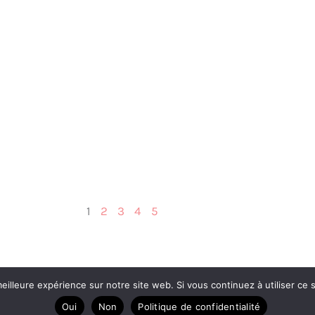
1
2
3
4
5
eilleure expérience sur notre site web. Si vous continuez à utiliser ce
A prop
Oui
Non
Politique de confidentialité