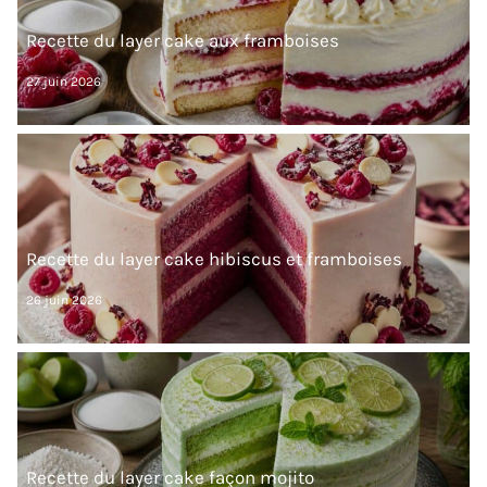
Recette du layer cake aux framboises
27 juin 2026
Recette du layer cake hibiscus et framboises
26 juin 2026
Recette du layer cake façon mojito