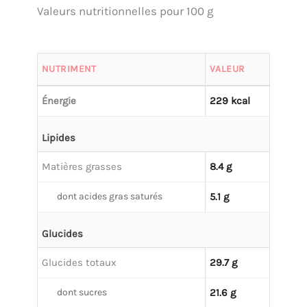
Valeurs nutritionnelles pour 100 g
NUTRIMENT
VALEUR
Énergie
229 kcal
Lipides
Matières grasses
8.4 g
dont acides gras saturés
5.1 g
Glucides
Glucides totaux
29.7 g
dont sucres
21.6 g