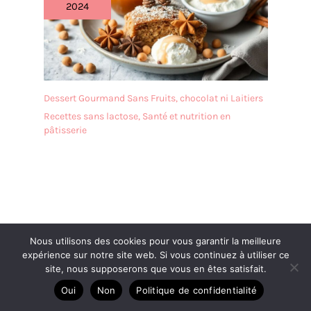
2024
Dessert Gourmand Sans Fruits, chocolat ni Laitiers
Recettes sans lactose
,
Santé et nutrition en
pâtisserie
Nous utilisons des cookies pour vous garantir la meilleure
expérience sur notre site web. Si vous continuez à utiliser ce
site, nous supposerons que vous en êtes satisfait.
Oui
Non
Politique de confidentialité
Dans la catégorie Desserts allégés