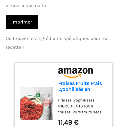
et une coupe nette.
Imprimer
Où trouver les ingrédients spécifiques pour ma
recette ?
Fraises Fruits Frais
Lyophilisée en
Morceaux 100g |
Fraises lyophilisées.
100% Naturel Fraise
INGRÉDIENTS 100%
Sechee Freeze Dried
fraises. Purs fruits secs.
Fruit | Lyophilisateur
Sans sucre ajouté, sans
| Fruits Secs |
11,49 €
additifs. Freeze dried
Gefriergetrocknete