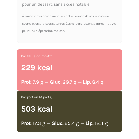
pour un dessert, sans excès notable.
À consommer occasionnellement en raison de sa richesse en
sucres et en graisses saturées. Ces valeurs restent approximatives
pour une préparation maison.
Par 100 g de recette
229 kcal
Prot.
7.9 g —
Gluc.
29.7 g —
Lip.
8.4 g
Par portion (4 parts)
503 kcal
Prot.
17.3 g —
Gluc.
65.4 g —
Lip.
18.4 g