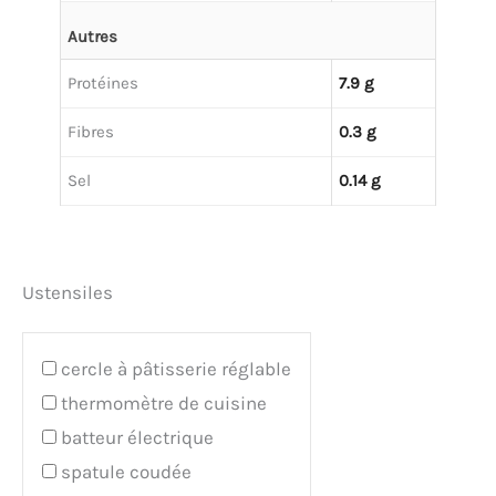
Autres
Protéines
7.9 g
Fibres
0.3 g
Sel
0.14 g
Ustensiles
cercle à pâtisserie réglable
thermomètre de cuisine
batteur électrique
spatule coudée