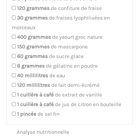
120
grammes
de confiture de fraise
30
grammes
de fraises lyophilisées en
morceaux
400
grammes
de yaourt grec nature
150
grammes
de mascarpone
60
grammes
de sucre glace
6
grammes
de gélatine en poudre
40
millilitres
de eau
120
millilitres
de lait demi-écrémé
1
cuillère à café
de extrait de vanille
1
cuillère à café
de jus de citron en bouteille
1
pincée
de sel fin
Analyse nutritionnelle