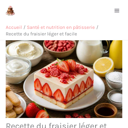
Aller
Rechercher
au
contenu
Accueil
Santé et nutrition en pâtisserie
Recette du fraisier léger et facile
Recette du fraisier léger et