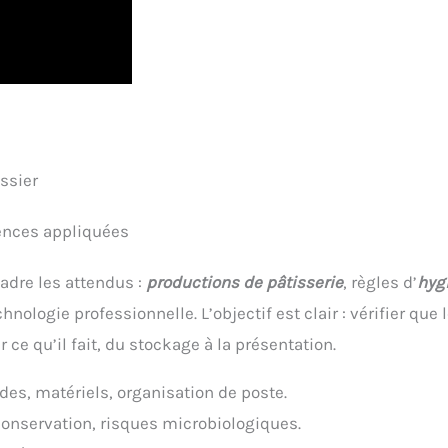
ssier
iences appliquées
adre les attendus :
productions de pâtisserie
, règles d’
hyg
ologie professionnelle. L’objectif est clair : vérifier que 
 ce qu’il fait, du stockage à la présentation.
des, matériels, organisation de poste.
onservation, risques microbiologiques.