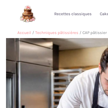
Aller
au
Recettes classiques
Cak
contenu
Accueil
Techniques pâtissières
CAP pâtissier 