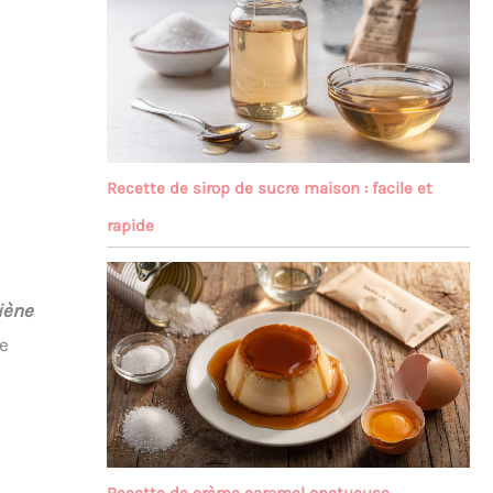
Recette de sirop de sucre maison : facile et
rapide
iène
le