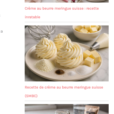
Crème au beurre meringue suisse : recette
:
inratable
la
Recette de crème au beurre meringue suisse
(SMBC)