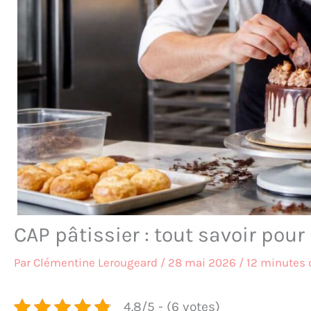
CAP pâtissier : tout savoir pour
Par
Clémentine Lerougeard
/
28 mai 2026
/
12 minutes 
4.8/5 - (6 votes)