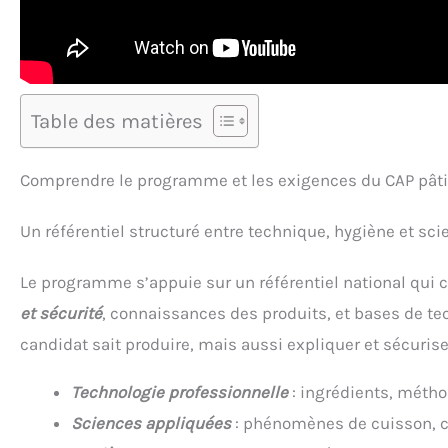
Table des matières
Comprendre le programme et les exigences du CAP pâti
Un référentiel structuré entre technique, hygiène et sc
Le programme s’appuie sur un référentiel national qui c
et sécurité
, connaissances des produits, et bases de techn
candidat sait produire, mais aussi expliquer et sécuriser
Technologie professionnelle
: ingrédients, métho
Sciences appliquées
: phénomènes de cuisson, c