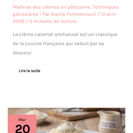
Maîtrise des crèmes en pâtisserie
,
Techniques
pâtissières
/ Par
Basile Fermoncourt
/
13 avril
2026
/
3 minutes de lecture
La crème caramel onctueuse est un classique
de la cuisine française qui séduit par sa
douceur
Lire la suite
Ganache
Mar
montée
20
: