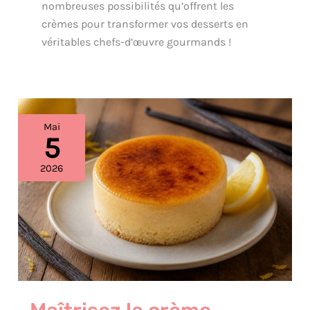
nombreuses possibilités qu’offrent les
crèmes pour transformer vos desserts en
véritables chefs-d’œuvre gourmands !
Maîtrisez
Mai
la
5
crème
chiboust
2026
en
cuisine