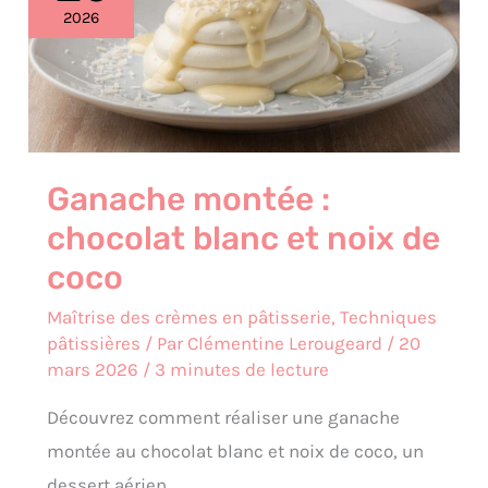
chocolat
2026
blanc
et
noix
de
coco
Ganache montée :
chocolat blanc et noix de
coco
Maîtrise des crèmes en pâtisserie
,
Techniques
pâtissières
/ Par
Clémentine Lerougeard
/
20
mars 2026
/
3 minutes de lecture
Découvrez comment réaliser une ganache
montée au chocolat blanc et noix de coco, un
dessert aérien