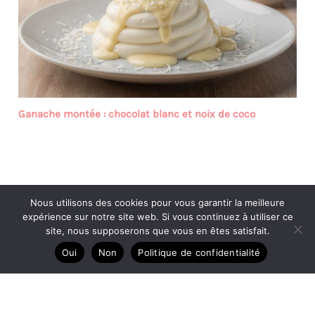
Ganache montée : chocolat blanc et noix de coco
Nous utilisons des cookies pour vous garantir la meilleure
Copyright © 2026 Apprendre le cake design
expérience sur notre site web. Si vous continuez à utiliser ce
site, nous supposerons que vous en êtes satisfait.
A propos
Contact
Oui
Non
Politique de confidentialité
Mentions légales
Politique de confidentialité