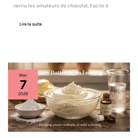
ravira les amateurs de chocolat. Facile à
Lire la suite
Recette
Mar
de
7
crème
au
2026
beurre
onctueuse