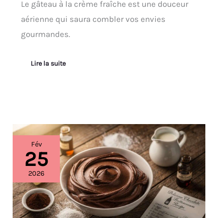
Le gâteau à la crème fraîche est une douceur
aérienne qui saura combler vos envies
gourmandes.
Lire la suite
Recette
Fév
de
25
crème
au
2026
beurre
au
chocolat
délicieuse