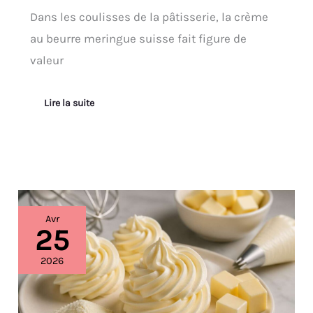
Dans les coulisses de la pâtisserie, la crème
au beurre meringue suisse fait figure de
valeur
Lire la suite
Recette
Avr
de
25
crème
au
2026
beurre
meringue
suisse
(SMBC)