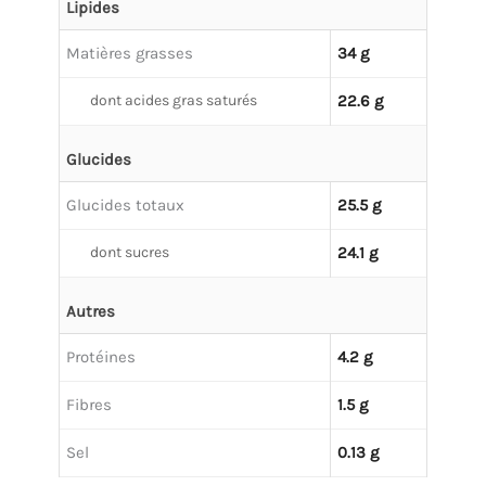
Lipides
Matières grasses
34 g
dont acides gras saturés
22.6 g
Glucides
Glucides totaux
25.5 g
dont sucres
24.1 g
Autres
Protéines
4.2 g
Fibres
1.5 g
Sel
0.13 g