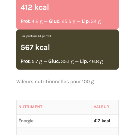
412 kcal
Prot.
4.2 g —
Gluc.
25.5 g —
Lip.
34 g
Par portion (4 parts)
567 kcal
Prot.
5.7 g —
Gluc.
35.1 g —
Lip.
46.8 g
Valeurs nutritionnelles pour 100 g
NUTRIMENT
VALEUR
Énergie
412 kcal