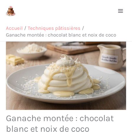
Aller
Rechercher
au
contenu
Accueil
Techniques pâtissières
Ganache montée : chocolat blanc et noix de coco
Ganache montée : chocolat
blanc et noix de coco