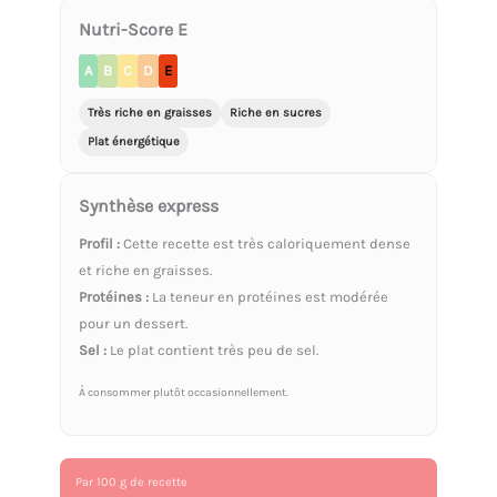
Nutri-Score E
A
B
C
D
E
Très riche en graisses
Riche en sucres
Plat énergétique
Synthèse express
Profil :
Cette recette est très caloriquement dense
et riche en graisses.
Protéines :
La teneur en protéines est modérée
pour un dessert.
Sel :
Le plat contient très peu de sel.
À consommer plutôt occasionnellement.
Par 100 g de recette