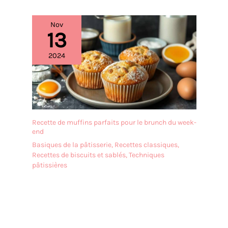
Nov
13
2024
Recette de muffins parfaits pour le brunch du week-
end
Basiques de la pâtisserie
,
Recettes classiques
,
Recettes de biscuits et sablés
,
Techniques
pâtissières