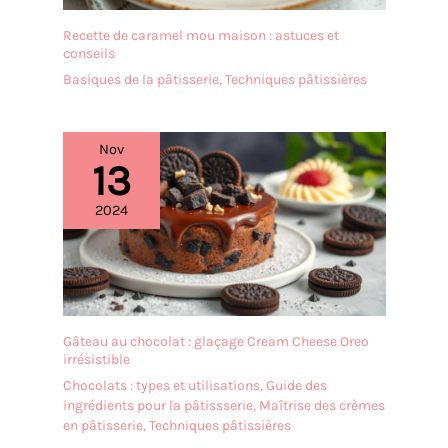
des rayures. 【Cadeau
idéal】 Ce bol à mélanger
Recette de caramel mou maison : astuces et
présente un design
conseils
élégant et moderne. Ses
Basiques de la pâtisserie
,
Techniques pâtissières
lignes épurées et sa
fabrication exquise
incarnent la qualité et le
Nov
goût. Incroyablement
13
pratique, il est idéal pour
créer de délicieux gâteaux
2024
et du pain, ou pour
fouetter des œufs, des
sauces et d'autres
ingrédients pour la
cuisine quotidienne.
Gâteau au chocolat : glaçage Cream Cheese Oreo
irrésistible
Chocolats : types et utilisations
,
Guide des
ingrédients pour la pâtissserie
,
Maîtrise des crèmes
en pâtisserie
,
Techniques pâtissières