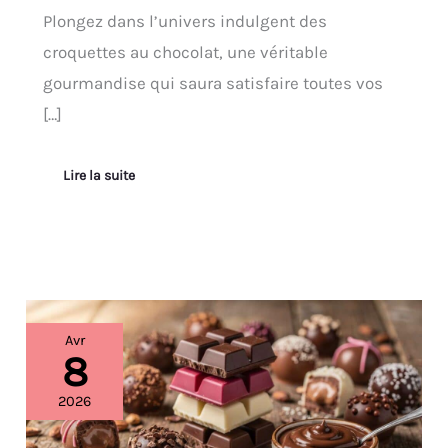
Plongez dans l’univers indulgent des
croquettes au chocolat, une véritable
gourmandise qui saura satisfaire toutes vos
[…]
Lire la suite
Découvrez
Avr
le
8
chocolat
sous
2026
toutes
ses
formes