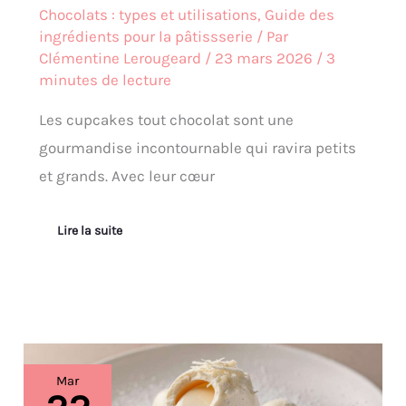
Chocolats : types et utilisations
,
Guide des
ingrédients pour la pâtissserie
/ Par
Clémentine Lerougeard
/
23 mars 2026
/
3
minutes de lecture
Les cupcakes tout chocolat sont une
gourmandise incontournable qui ravira petits
et grands. Avec leur cœur
Lire la suite
Recette
Mar
d’œufs