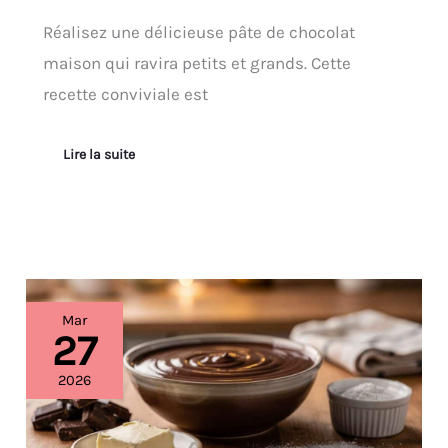
Réalisez une délicieuse pâte de chocolat
maison qui ravira petits et grands. Cette
recette conviviale est
Lire la suite
Recette
Mar
facile
27
de
glaçage
2026
au
chocolat