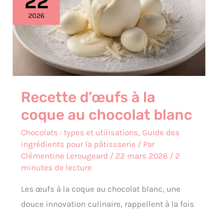
22
à
la
2026
coque
au
chocolat
blanc
Recette d’œufs à la
coque au chocolat blanc
Chocolats : types et utilisations
,
Guide des
ingrédients pour la pâtissserie
/ Par
Clémentine Lerougeard
/
22 mars 2026
/
2
minutes de lecture
Les œufs à la coque au chocolat blanc, une
douce innovation culinaire, rappellent à la fois