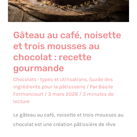
au
chocolat
:
recette
gourmande
Gâteau au café, noisette
et trois mousses au
chocolat : recette
gourmande
Chocolats : types et utilisations
,
Guide des
ingrédients pour la pâtissserie
/ Par
Basile
Fermoncourt
/
3 mars 2026
/
3 minutes de
lecture
Le gâteau au café, noisette et trois mousses au
chocolat est une création pâtissière de rêve