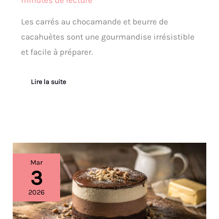
minutes de lecture
Les carrés au chocamande et beurre de
cacahuètes sont une gourmandise irrésistible
et facile à préparer.
Lire la suite
Gâteau
Mar
au
3
café,
noisette
2026
et
trois
mousses