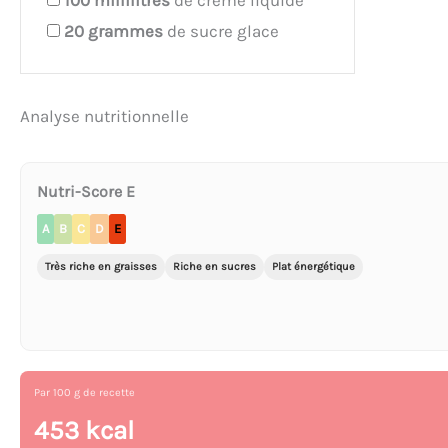
100
millilitres
de crème liquide
20
grammes
de sucre glace
Analyse nutritionnelle
Nutri-Score E
A
B
C
D
E
Très riche en graisses
Riche en sucres
Plat énergétique
Par 100 g de recette
453 kcal