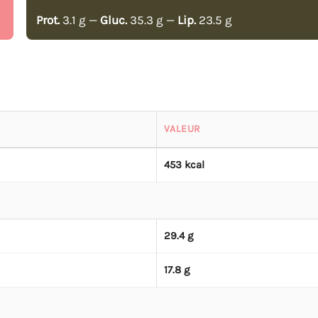
Prot.
3.1 g —
Gluc.
35.3 g —
Lip.
23.5 g
VALEUR
453 kcal
29.4 g
17.8 g