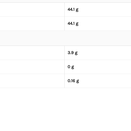
44.1 g
44.1 g
3.9 g
0 g
0.16 g