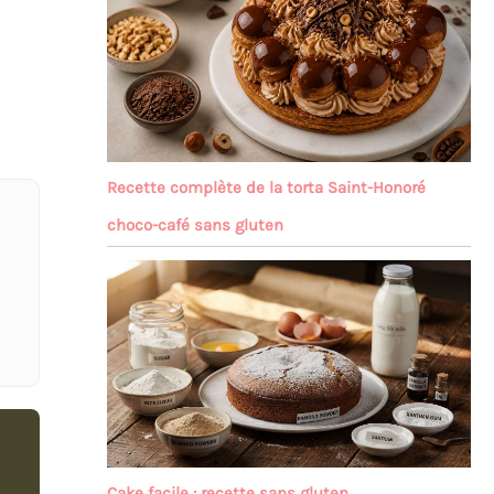
Recette complète de la torta Saint-Honoré
choco-café sans gluten
Cake facile : recette sans gluten