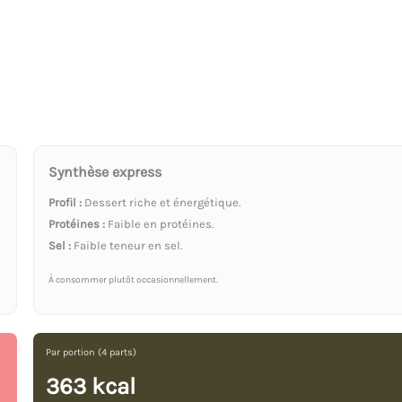
Synthèse express
Profil :
Dessert riche et énergétique.
Protéines :
Faible en protéines.
Sel :
Faible teneur en sel.
À consommer plutôt occasionnellement.
Par portion (4 parts)
363 kcal