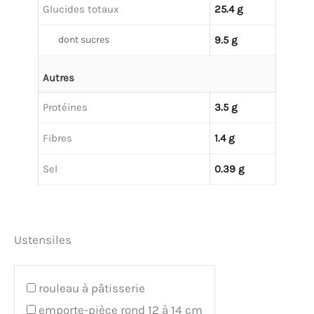
Glucides totaux
25.4 g
dont sucres
9.5 g
Autres
Protéines
3.5 g
Fibres
1.4 g
Sel
0.39 g
Ustensiles
rouleau à pâtisserie
emporte-pièce rond 12 à 14 cm