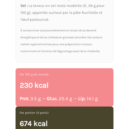
Sel :
La teneur en sel reste modérée (0, 39 g pour
100 g), apportée surtout par la pâte feuilletée et
l'œuf pasteurisé.
À consommer occasionnellement en raison de sa densité
énergétique et de sa richesse en graisses saturées. Ces valeurs
restent approximatives pour une préparation maison,
notamment en fonction de l'égouttage exact de la rhubarbe.
Par 100 g de recette
230 kcal
Prot.
3.5 g —
Gluc.
25.4 g —
Lip.
14.1 g
Par portion (4 parts)
674 kcal