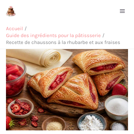
Aller
Rechercher
au
contenu
Accueil
Guide des ingrédients pour la pâtissserie
Recette de chaussons à la rhubarbe et aux fraises