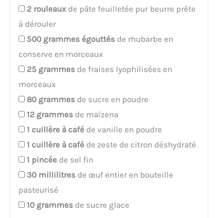
2
rouleaux
de pâte feuilletée pur beurre prête
à dérouler
500
grammes égouttés
de rhubarbe en
conserve en morceaux
25
grammes
de fraises lyophilisées en
morceaux
80
grammes
de sucre en poudre
12
grammes
de maïzena
1
cuillère à café
de vanille en poudre
1
cuillère à café
de zeste de citron déshydraté
1
pincée
de sel fin
30
millilitres
de œuf entier en bouteille
pasteurisé
10
grammes
de sucre glace