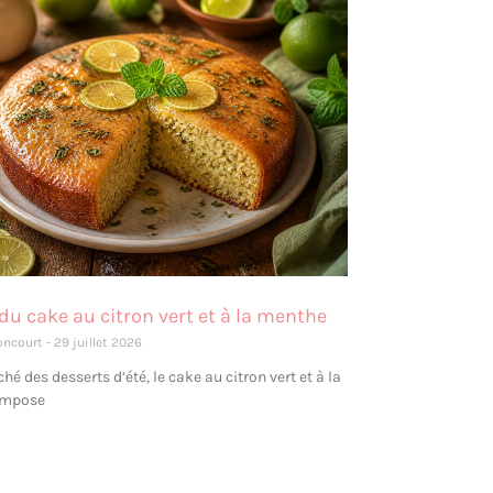
du cake au citron vert et à la menthe
oncourt
29 juillet 2026
hé des desserts d’été, le cake au citron vert et à la
impose