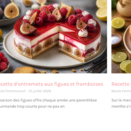
cette d’entremets aux figues et framboises
Recette 
sile Fermoncourt
31 juillet 2026
Basile Ferm
 saison des figues offre chaque année une parenthèse
Sur le marc
urmande trop courte pour ne pas en
menthe s’