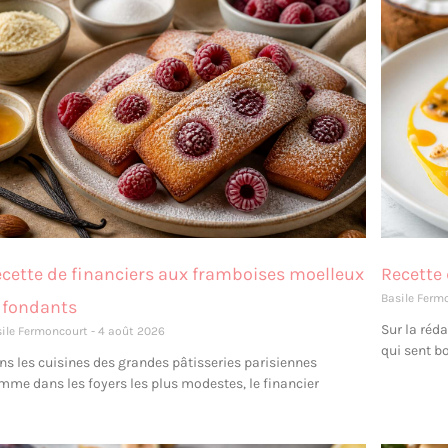
cette de financiers aux framboises moelleux
Recette
Basile Ferm
 fondants
Sur la réd
sile Fermoncourt
4 août 2026
qui sent b
ns les cuisines des grandes pâtisseries parisiennes
mme dans les foyers les plus modestes, le financier