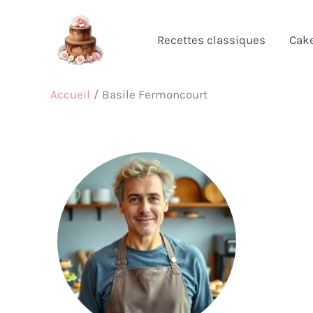
Aller
au
Recettes classiques
Cak
contenu
Accueil
Basile Fermoncourt