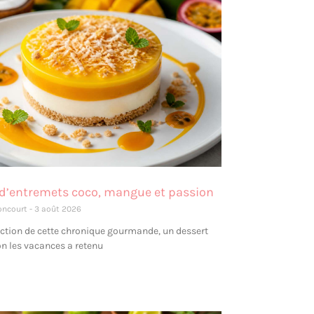
 d’entremets coco, mangue et passion
oncourt
3 août 2026
action de cette chronique gourmande, un dessert
on les vacances a retenu