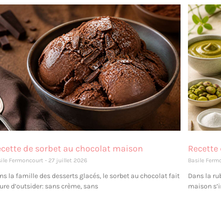
cette de sorbet au chocolat maison
Recette 
sile Fermoncourt
27 juillet 2026
Basile Ferm
ns la famille des desserts glacés, le sorbet au chocolat fait
Dans la rub
gure d’outsider: sans crème, sans
maison s’i