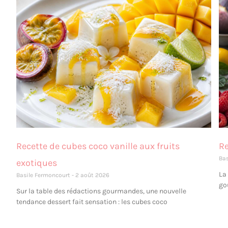
Recette de cubes coco vanille aux fruits
Re
Ba
exotiques
La
Basile Fermoncourt
2 août 2026
go
Sur la table des rédactions gourmandes, une nouvelle
tendance dessert fait sensation : les cubes coco