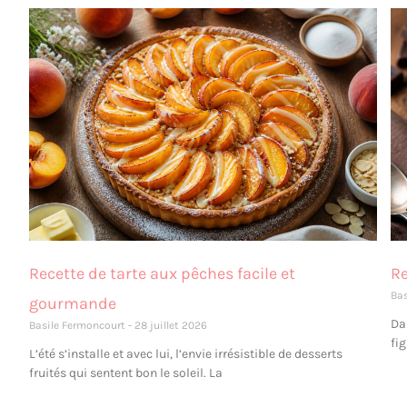
Recette de tarte aux pêches facile et
Re
Ba
gourmande
Da
Basile Fermoncourt
28 juillet 2026
fi
L’été s’installe et avec lui, l’envie irrésistible de desserts
fruités qui sentent bon le soleil. La