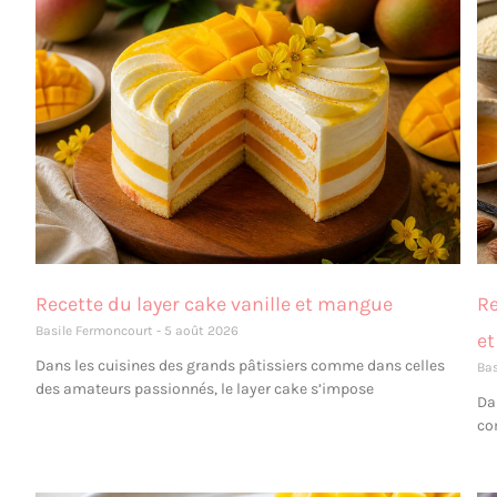
Recette du layer cake vanille et mangue
Re
Basile Fermoncourt
5 août 2026
et
Dans les cuisines des grands pâtissiers comme dans celles
Ba
des amateurs passionnés, le layer cake s’impose
Da
co