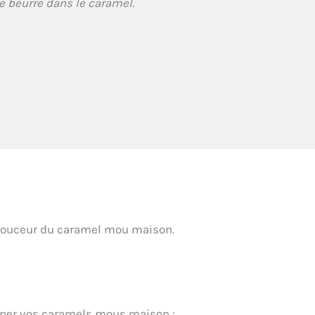
e beurre dans le caramel.
 douceur du caramel mou maison.
gner vos caramels mous maison :