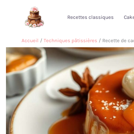
Aller
au
Recettes classiques
Cak
contenu
Accueil
Techniques pâtissières
Recette de ca