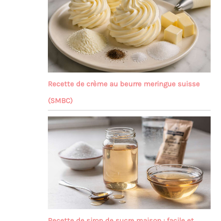
Recette de crème au beurre meringue suisse
(SMBC)
Recette de sirop de sucre maison : facile et