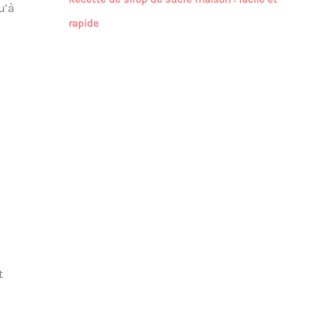
u’à
rapide
t