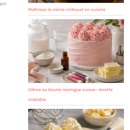
ain
Maîtrisez la crème chiboust en cuisine
Crème au beurre meringue suisse : recette
inratable