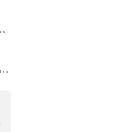
 une
ir à
u