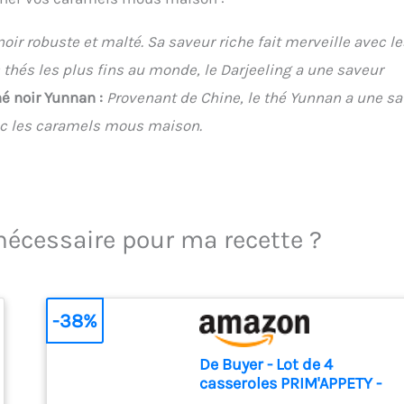
noir robuste et malté. Sa saveur riche fait merveille avec le
 thés les plus fins au monde, le Darjeeling a une saveur
hé noir Yunnan :
Provenant de Chine, le thé Yunnan a une s
vec les caramels mous maison.
 nécessaire pour ma recette ?
-38%
De Buyer - Lot de 4
casseroles PRIM'APPETY -
14/16/18/20 cm - , Inox