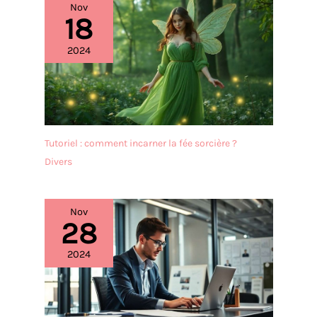
Nov
18
2024
Tutoriel : comment incarner la fée sorcière ?
Divers
Nov
28
2024