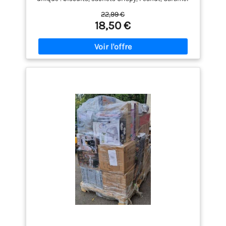
Pâques
salé et Minis. Idée cadeau gourmande – Un coffret
22,99 €
prêt à offrir pour les fans de chocolat :
18,50 €
anniversaires, fêtes, Noël ou simple plaisir à
partager. Variété de saveurs – Croquant, fondant ou
croustillant : retrouvez toute la diversité M&M’s en
un seul pack. Format pratique – Des sachets
individuels faciles à emporter, idéals pour le
bureau, l’école, les voyages ou les pauses
gourmandes. Marque iconique – Le plaisir M&Ms,
marque mondiale de chocolat, reconnue pour sa
qualité et ses recettes irrésistibles.