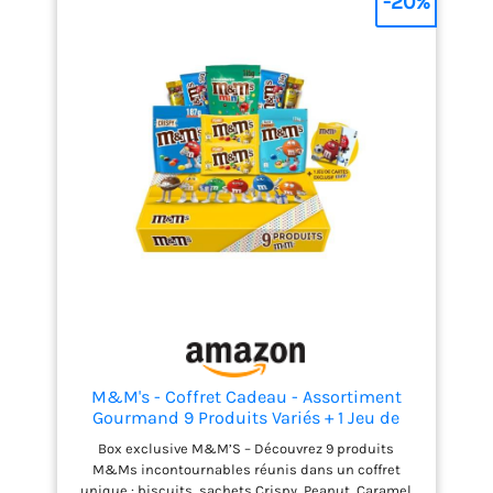
-20%
M&M's - Coffret Cadeau - Assortiment
Gourmand 9 Produits Variés + 1 Jeu de
cartes M&M's Exclusif | Chocolats,
Box exclusive M&M’S – Découvrez 9 produits
Biscuits, Crispy, Peanut, Caramel Salé &
M&Ms incontournables réunis dans un coffret
Minis - Idée Cadeau Anniversaire, Fêtes,
unique : biscuits, sachets Crispy, Peanut, Caramel