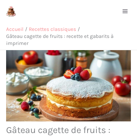
Aller
Rechercher
au
contenu
Accueil
Recettes classiques
Gâteau cagette de fruits : recette et gabarits à
imprimer
Gâteau cagette de fruits :