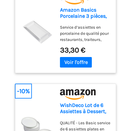
ateliers à Talant (21).
Amazon Basics
Porcelaine 3 pièces,
Service plateau
Service d’assiettes en
apéritif, dîner,
porcelaine de qualité pour
dessert, 33.02 cm,28
restaurants, traiteurs,
cm, 26 cm, Blanc
fêtes et utilisation
33,30 €
quotidienne sans plomb,
résistent à des
températures allant
jusqu’à 1300°; passent au
four, au micro-ondes et au
congélateur
Ultrarésistantes, durables,
-10%
renforcées Couleur
blanche pour un look
WishDeco Lot de 6
propre, intemporel qui
Assiettes à Dessert,
s’assortit à une grande
Assiette Blanche
variété de décorations et
QUALITÉ - Les Basic service
Porcelaine 18 cm,
de styles Empilables pour
de 6 assiettes plates en
Petite Assiette Ronde