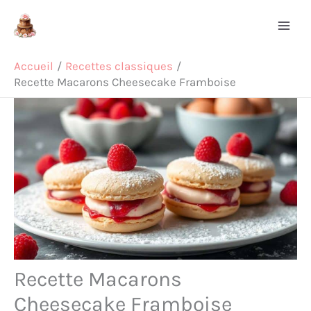
Aller
Rechercher
au
contenu
Accueil
Recettes classiques
Recette Macarons Cheesecake Framboise
Recette Macarons
Cheesecake Framboise