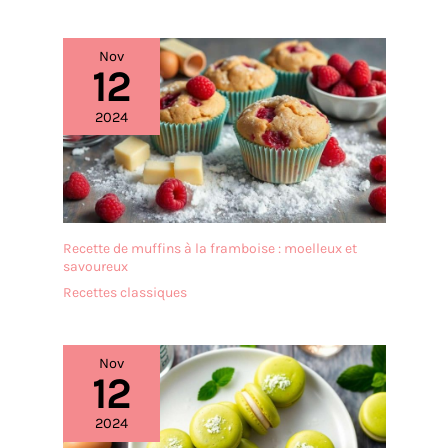
imaginés et en grande
lavé avec de l'eau et du
partie fabriqués en France,
détergent après
dans nos ateliers à
utilisation, et peut être
Nov
Fondettes (37).
12
réutilisé après séchage, de
sorte que la sécurité
2024
alimentaire est élevée.
【Large Application】
Parfait pour soutenir les
gâteaux en couches, les
gâteaux en couches, les
gâteaux de mariage, les
gâteaux de fête, les
Recette de muffins à la framboise : moelleux et
savoureux
gâteaux d'anniversaire, les
gâteaux de baptême.
Recettes classiques
L'outil idéal pour la
construction de gâteaux
en couches et l'empilage
Nov
de gâteaux, pour les
12
boulangers débutants et
professionnels.
2024