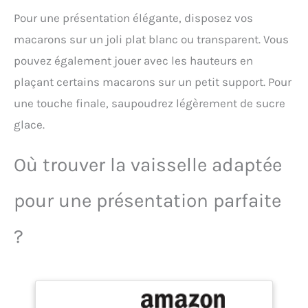
cuisine, il apporte douceur
Pratique, format 20 g
et convivialité à chaque
Pour une présentation élégante, disposez vos
conditionné en pot
bouchée. Un vrai coup de
refermable (7,1 x 7,1 x 5,5
macarons sur un joli plat blanc ou transparent. Vous
cœur pour les amateurs de
cm). Se conserve à
saveurs authentiques et
pouvez également jouer avec les hauteurs en
température ambiante,
naturelles. DÉSIGNATION
dans un endroit sec pour
plaçant certains macarons sur un petit support. Pour
LÉGALE DU PRODUIT:
être réutilisé pour toute
une touche finale, saupoudrez légèrement de sucre
Fromage blanc nature
nouvelle occasion.
salé.
glace.
MARQUE FRANÇAISE -
Déco Relief est une
marque française qui
Où trouver la vaisselle adaptée
conçoit depuis 1984 des
ingrédients et matériels de
pour une présentation parfaite
pâtisserie à destination
des professionnels.
Devenus une référence
?
parmi les artisans et les
plus grands Chefs, nos
produits sont conçus et
en grande partie fabriqués
en France, dans nos