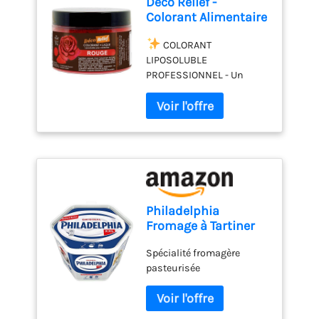
Déco Relief -
longtemps. L'emballage
Colorant Alimentaire
est conçu de manière à ce
Rouge 20 g -
que la distribution puisse
Colorant Liposoluble
COLORANT
être contrôlée très
en Poudre -
LIPOSOLUBLE
précisément, que le
Ingrédient Cuisine &
PROFESSIONNEL - Un
dosage soit facile et que le
Pâtisserie - Pour
colorant alimentaire «
bouchon reste propre. Le
Crèmes au Beurre,
laqu頻 liposoluble pour
colorant alimentaire est
Chocolat, Pâtes
colorer vos préparations
stable à la cuisson
d’Amande, Ganaches
d’un joli rouge intense.
jusqu'à 200°C, alors
- CH647
Très concentré, il est idéal
pourquoi ne pas faire un
pour la coloration de vos
gâteau coloré pour une
crèmes au beurre,
fois ? FunCakes est
chocolats, pâtes
spécialisé dans les
Philadelphia
d’amande, ganaches et
ingrédients et les produits
Fromage à Tartiner
autres préparations
pour la décoration de
Nature Xxl, 500g
grasses.
ROUGE
gâteaux. Nous aimons la
Spécialité fromagère
INTENSE - Ce colorant en
pâtisserie autant que vous
pasteurisée
poudre se mélange
et sommes toujours à la
facilement aux matières
recherche de produits de
grasses et huiles, ce qui
pâtisserie professionnels
en fait un ingrédient de