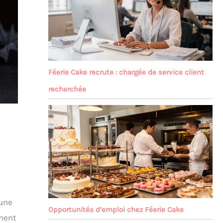
Féerie Cake recrute : chargée de service client
recherchée
 une
Opportunités d’emploi chez Féerie Cake
gnent