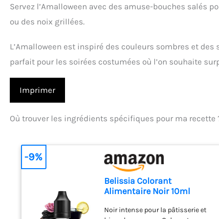
Servez l’Amalloween avec des amuse-bouches salés pour 
ou des noix grillées.
L’Amalloween est inspiré des couleurs sombres et des s
parfait pour les soirées costumées où l’on souhaite sur
Imprimer
Où trouver les ingrédients spécifiques pour ma recette 
-9%
Belissia Colorant
Alimentaire Noir 10ml
liquide pour Cuisine et
Noir intense pour la pâtisserie et
Pâtisserie