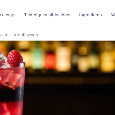
e design
Techniques pâtissières
Ingrédients
Ma
ween : l’Amalloween