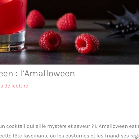
een : l’Amalloween
s de lecture
un cocktail qui allie mystère et saveur ? L’Amalloween est
cette fête fascinante où les costumes et les friandises rè