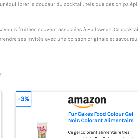
équilibrer la douceur du cocktail, tels que des chips ép
aveurs fruitées souvent associées à Halloween. Ce cocktai
prendre ses invités avec une boisson originale et savoureu
?
-3%
FunCakes Food Colour Gel
Noir: Colorant Alimentaire
Gel Concentré pour le
Ce gel colorant alimentaire très
Fondant, la Pâte d'Amande,