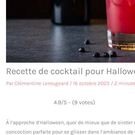
Recette de cocktail pour Hallow
Par
Clémentine Lerougeard
/
16 octobre 2025
/
2 minute
4.9/5 - (9 votes)
À l’approche d’Halloween, quoi de mieux que de siroter 
concoction parfaite pour se glisser dans l’ambiance de 