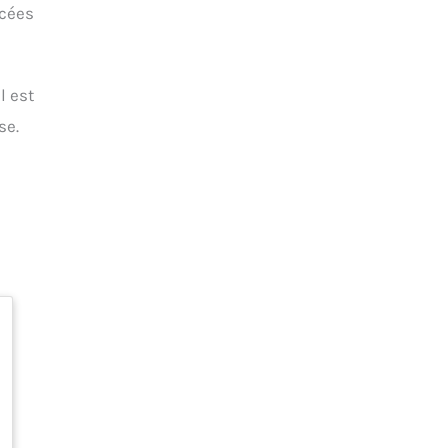
icées
l est
se.