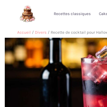
Aller
au
Recettes classiques
Cak
contenu
Accueil
Divers
Recette de cocktail pour Hallo