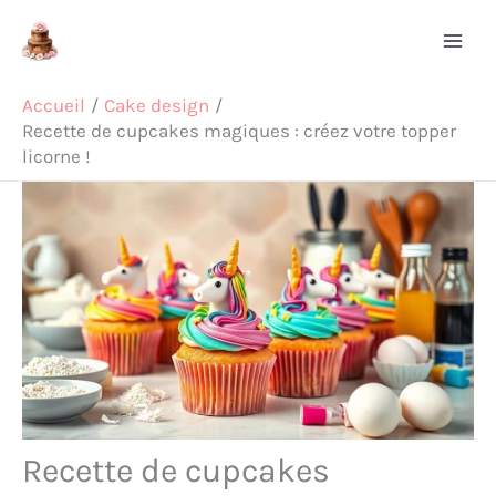
Aller
Rechercher
au
contenu
Accueil
Cake design
Recette de cupcakes magiques : créez votre topper
licorne !
Recette de cupcakes