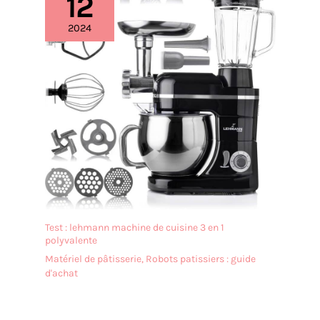
12
2024
Test : lehmann machine de cuisine 3 en 1
polyvalente
Matériel de pâtisserie
,
Robots patissiers : guide
d'achat