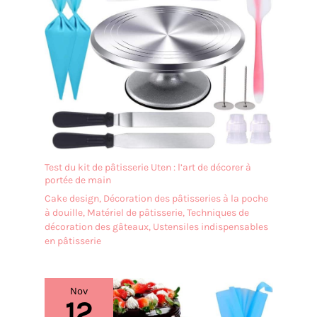
transparent de qualité, ce
anniversaires.
plat de service est durable,
stable et facile à nettoyer
pour une utilisation
quotidienne ou lors de
réceptions et événements.
Test du kit de pâtisserie Uten : l’art de décorer à
portée de main
Cake design
,
Décoration des pâtisseries à la poche
à douille
,
Matériel de pâtisserie
,
Techniques de
décoration des gâteaux
,
Ustensiles indispensables
en pâtisserie
Nov
12