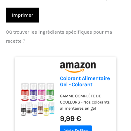
Imprimer
Où trouver les ingrédients spécifiques pour ma
recette ?
Colorant Alimentaire
Gel - Colorant
Alimentaire Sans
GAMME COMPLÈTE DE
Goût pour Gâteaux,
COULEURS - Nos colorants
Cuisson, Fondant,
alimentaires en gel
Macarons - Gel Food
comprennent 10 options
Colouring Vibrant
9,99 €
de colorants comestibles
pour Décoration de
hautement concentrés.
Gâteau, Glaçage,