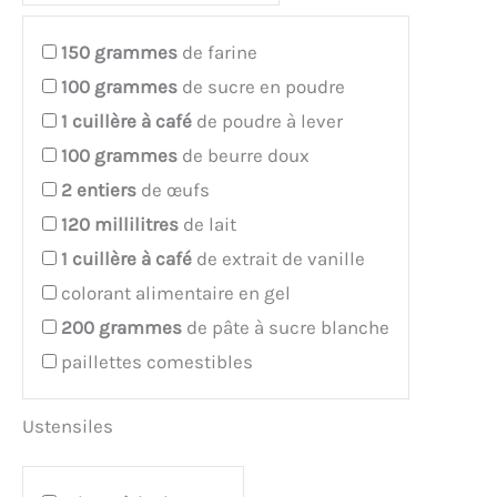
150
grammes
de farine
100
grammes
de sucre en poudre
1
cuillère à café
de poudre à lever
100
grammes
de beurre doux
2
entiers
de œufs
120
millilitres
de lait
1
cuillère à café
de extrait de vanille
colorant alimentaire en gel
200
grammes
de pâte à sucre blanche
paillettes comestibles
Ustensiles