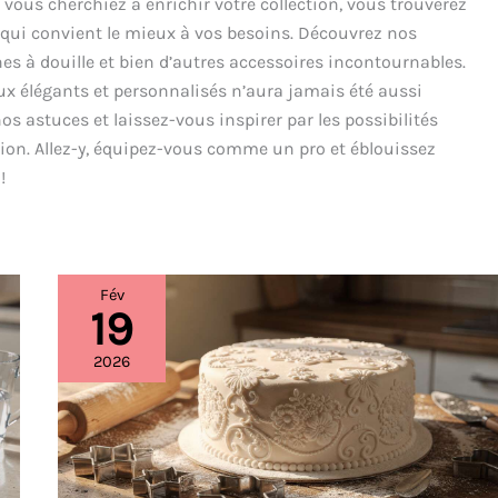
ous cherchiez à enrichir votre collection, vous trouverez
l qui convient le mieux à vos besoins. Découvrez nos
s à douille et bien d’autres accessoires incontournables.
aux élégants et personnalisés n’aura jamais été aussi
os astuces et laissez-vous inspirer par les possibilités
ation. Allez-y, équipez-vous comme un pro et éblouissez
!
Fév
19
SweetStamp
:
la
2026
tendance
des
embosseurs
en
pâtisserie