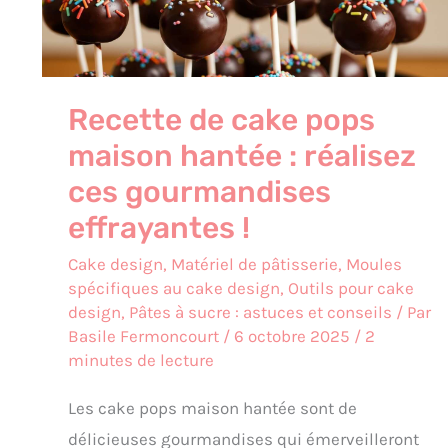
:
réalisez
ces
gourmandises
effrayantes
Recette de cake pops
!
maison hantée : réalisez
ces gourmandises
effrayantes !
Cake design
,
Matériel de pâtisserie
,
Moules
spécifiques au cake design
,
Outils pour cake
design
,
Pâtes à sucre : astuces et conseils
/ Par
Basile Fermoncourt
/
6 octobre 2025
/
2
minutes de lecture
Les cake pops maison hantée sont de
délicieuses gourmandises qui émerveilleront