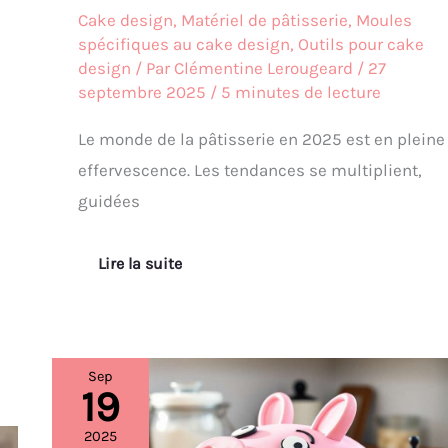
Cake design
,
Matériel de pâtisserie
,
Moules
spécifiques au cake design
,
Outils pour cake
design
/ Par
Clémentine Lerougeard
/
27
septembre 2025
/
5 minutes de lecture
Le monde de la pâtisserie en 2025 est en pleine
effervescence. Les tendances se multiplient,
guidées
Lire la suite
Sep
19
Recette
de
gâteau
2025