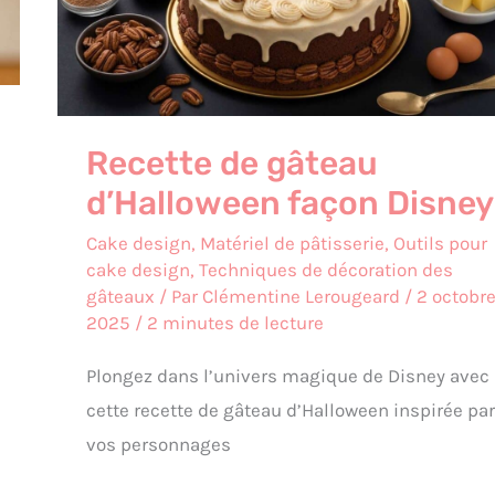
Disney
Recette de gâteau
d’Halloween façon Disney
Cake design
,
Matériel de pâtisserie
,
Outils pour
cake design
,
Techniques de décoration des
gâteaux
/ Par
Clémentine Lerougeard
/
2 octobr
2025
/
2 minutes de lecture
Plongez dans l’univers magique de Disney avec
cette recette de gâteau d’Halloween inspirée par
vos personnages