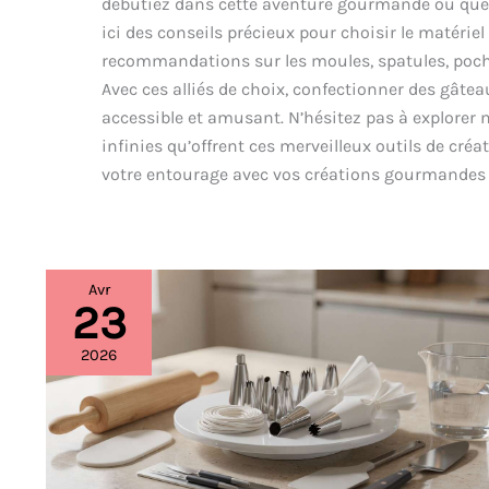
débutiez dans cette aventure gourmande ou que v
ici des conseils précieux pour choisir le matérie
recommandations sur les moules, spatules, poche
Avec ces alliés de choix, confectionner des gâte
accessible et amusant. N’hésitez pas à explorer n
infinies qu’offrent ces merveilleux outils de cré
votre entourage avec vos créations gourmandes 
Avr
23
9
ustensiles
indispensables
2026
pour
le
cake
design