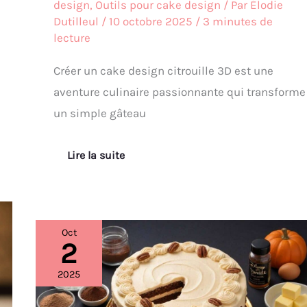
design
,
Outils pour cake design
/ Par
Élodie
Dutilleul
/
10 octobre 2025
/
3 minutes de
lecture
Créer un cake design citrouille 3D est une
aventure culinaire passionnante qui transforme
un simple gâteau
Lire la suite
Oct
2
Recette
de
gâteau
2025
d’Halloween
façon