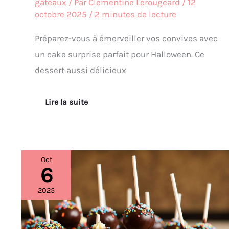
gâteaux
/ Par
Clémentine Lerougeard
/
12
octobre 2025
/
2 minutes de lecture
Préparez-vous à émerveiller vos convives avec
un cake surprise parfait pour Halloween. Ce
dessert aussi délicieux
Lire la suite
Oct
6
Recette
de
cake
2025
pops
maison
hantée