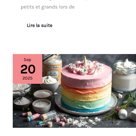
petits et grands lors de
Lire la suite
Sep
20
Recette
:
ombre
2025
Cake
Pastel
Licorne