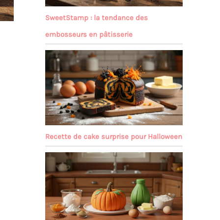
SweetStamp : la tendance des
embosseurs en pâtisserie
Recette de cake surprise pour Halloween