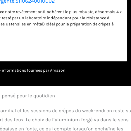
rgenté,51106240010002
vec notre revêtement anti-adhérent le plus robuste, désormais 4 x
* testé par un laboratoire indépendant pour la résistance à
des ustensiles en métal) Idéal pour la préparation de crêpes à
 matières grasses, Nettoyage bon et retrait simple des crêpes
nt anti-adhérent à 3 couches (intérieur et extérieur),
nduction grâce au disque en inox magnétisé, Compatible à
e au disque en inox magnétisé, Compatible à l'induction grâce au
agnétisé, Compatible à l'induction grâce au disque en inox
age à la main et utilisation d'ustensiles en bois, plastique ou
ndé pour protéger le revêtement, Passe au lave-vaisselle,
r – informations fournies par Amazon
ontenu : 1x Le Creuset Crêpière en aluminium forgé 24 cm,
 x 24,57 x 7,7 cm, Surface de contact : 20,8 cm, Poids : 1 kg,
cite/Argenté,51106240010002
m pensé pour le quotidien
familial et les sessions de crêpes du week-end: on reste s
art des feux. Le choix de l’aluminium forgé va dans le sens
épaisse en fonte, ce qui compte lorsqu’on enchaîne les