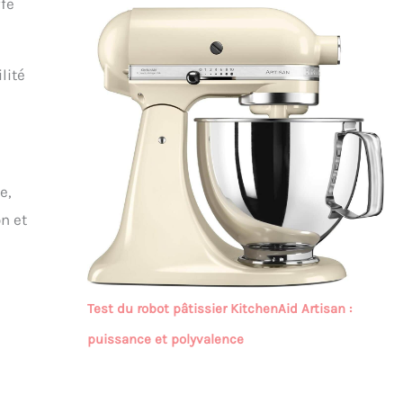
ffe
lité
e,
on et
Test du robot pâtissier KitchenAid Artisan :
puissance et polyvalence