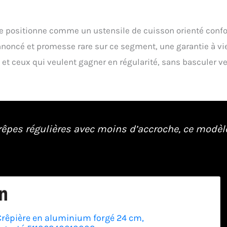
e positionne comme un ustensile de cuisson orienté confo
noncé et promesse rare sur ce segment, une garantie à vie
 et ceux qui veulent gagner en régularité, sans basculer v
crêpes régulières avec moins d’accroche, ce modèl
rêpière en aluminium forgé 24 cm,