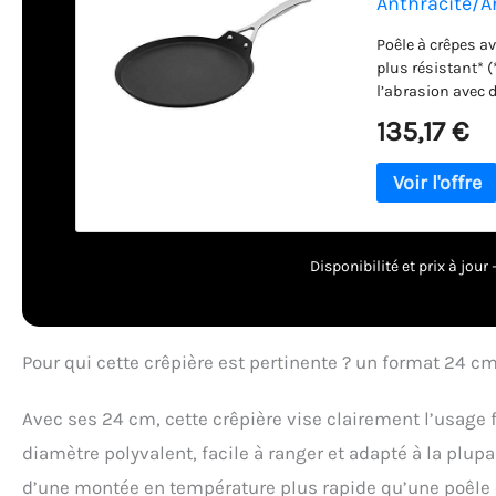
Anthracite/A
Poêle à crêpes a
plus résistant* (
l’abrasion avec 
faible teneur en
135,17 €
grâce au revêteme
Compatible à l'i
l'induction grâc
disque en inox m
magnétisé Nettoy
silicone recomma
Disponibilité et prix à jou
Garantie à vie C
Dimensions : 46,2
Couleur :Anthra
Pour qui cette crêpière est pertinente ? un format 24 c
Avec ses 24 cm, cette crêpière vise clairement l’usage 
diamètre polyvalent, facile à ranger et adapté à la plup
d’une montée en température plus rapide qu’une poêle 