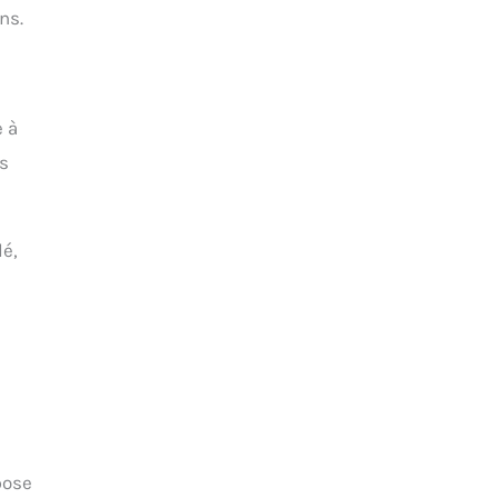
ns.
e à
is
lé,
pose