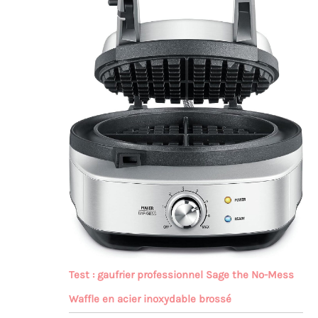
Test : gaufrier professionnel Sage the No-Mess
Waffle en acier inoxydable brossé