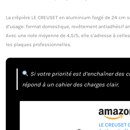
La crêpière LE CREUSET en aluminium forgé de 24 cm s
d’usage: format domestique, revêtement antiadhésif an
Avec une note moyenne de 4,5/5, elle s’adresse à celles
les plaques professionnelles.
Si votre priorité est d’enchaîner des 
répond à un cahier des charges clair.
LE CREUSET C