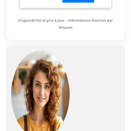
léger et extrêmement
puissant pour un
travail confortable
Disponibilité et prix à jour – informations fournies par
Livré avec de
Amazon
nombreux
Accessoires: mixeur en
acier inoxydable avec
bol gradué,
QuattroBlade et
Hachoir universel avec
entnehmbarem
Couteau universel 2
paires de Fine-Pour
modèles
MFQ30/MFQ35 en
acier inoxydable pour
une résistante pour un
pétrissage solides
Besenwechsel sans
besoin de Abspüle
Contenu de la