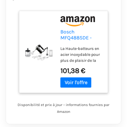
Bosch
MFQ4885DE -
Batteur
La Haute-batteurs en
acier inoxydable pour
plus de plaisir de la
cuisson Ultra-
101,38 €
puissant Moteur à 575
W pour de meilleurs
résultats Silencieux,
léger et extrêmement
puissant pour un
travail confortable
Disponibilité et prix à jour – informations fournies par
Livré avec de
Amazon
nombreux
Accessoires: mixeur en
acier inoxydable avec