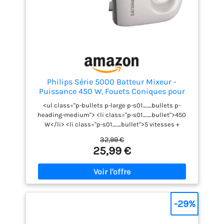
Philips Série 5000 Batteur Mixeur -
Puissance 450 W, Fouets Coniques pour
Pâte Aérée, 5 Vitesses + Turbo, Éjection
<ul class="p-bullets p-large p-s01__bullets p-
Facile des Accessoires, Clip Attache-
heading-medium"> <li class="p-s01__bullet">450
Cordon (HR3741/00)
W</li> <li class="p-s01__bullet">5 vitesses +
fonction Turbo</li> <li class="p-s01__bullet">Gris
32,99 €
cachemire</li> </ul>
25,99 €
-29%