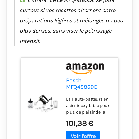
L’intérêt de ce MFQ4885DE se joue
surtout si vos recettes alternent entre
préparations légères et mélanges un peu
plus denses, sans viser le pétrissage
intensif.
Bosch
MFQ4885DE -
Batteur
La Haute-batteurs en
acier inoxydable pour
plus de plaisir de la
cuisson Ultra-
101,38 €
puissant Moteur à 575
W pour de meilleurs
résultats Silencieux,