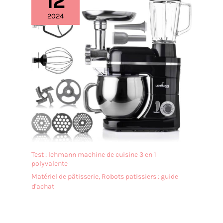
12
2024
Test : lehmann machine de cuisine 3 en 1
polyvalente
Matériel de pâtisserie
,
Robots patissiers : guide
d'achat