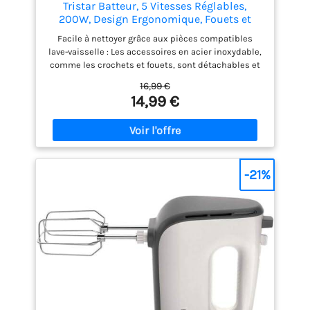
Tristar Batteur, 5 Vitesses Réglables,
200W, Design Ergonomique, Fouets et
Crochets Inox, Pièces Compatibles Lave-
Facile à nettoyer grâce aux pièces compatibles
Vaisselle, Sans BPA, Compact et Pratique,
lave-vaisselle : Les accessoires en acier inoxydable,
Avec Bouton Éjecteur, MX-4203
comme les crochets et fouets, sont détachables et
lavables au lave-vaisselle pour un entretien facile.
16,99 €
Puissant moteur de 200W pour une grande
14,99 €
polyvalence : Avec 200W et cinq vitesses réglables,
ce mixeur gère facilement les crèmes légères
comme les pâtes épaisses. Accessoires en acier
inoxydable durables : Livré avec des fouets et
crochets pétrisseurs en acier inoxydable pour des
performances fiables et durables. Design
-21%
ergonomique et facile d'utilisation : Poignée
ergonomique et bouton d'éjection pratique pour
une utilisation confortable et un changement
rapide des accessoires. Compact et pratique pour
un usage quotidien : Léger, doté d'un câble de 1
mètre et d'un design compact, ce mixeur est facile
à ranger et parfait pour toutes vos tâches de
cuisine.