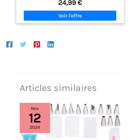
24,99 €
moteur de 200 W pour battre rapidement et
facilement vos préparations ERGONOMIQUE ET
PRATIQUE : une prise en main facile et un bouton de
commande unique DESIGN COMPACT : un batteur
électrique très facile à ranger dans la cuisine
REPARABILITE 15 ANS AU JUSTE PRIX : Engagement de
réparabilité 15 ans au juste prix grâce à notre
réseau de 6200 réparateurs dans le monde, pour
contribuer à la protection de l’environnement et à
la réduction des déchets
Articles similaires
Nov
12
2024