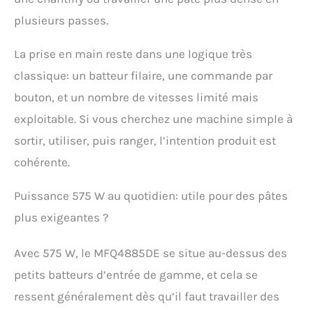
4 x Mixstab Hachoir
universel inox, fouets, 2
plusieurs passes.
crochets à pétrir en acier
inoxydable, 2 x couvercle
La prise en main reste dans une logique très
Mix-/verre doseur
classique: un batteur filaire, une commande par
bouton, et un nombre de vitesses limité mais
exploitable. Si vous cherchez une machine simple à
sortir, utiliser, puis ranger, l’intention produit est
cohérente.
Puissance 575 W au quotidien: utile pour des pâtes
plus exigeantes ?
Avec 575 W, le MFQ4885DE se situe au-dessus des
petits batteurs d’entrée de gamme, et cela se
ressent généralement dès qu’il faut travailler des