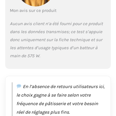
livraison: 4 x Mixstab
Hachoir universel inox,
Mon avis sur ce produit
fouets, 2 crochets à
pétrir en acier
Aucun avis client n’a été fourni pour ce produit
inoxydable, 2 x
couvercle Mix-/verre
dans les données transmises; ce test s’appuie
doseur
donc uniquement sur la fiche technique et sur
les attentes d’usage typiques d’un batteur à
main de 575 W.
En l’absence de retours utilisateurs ici,
le choix gagne à se faire selon votre
fréquence de pâtisserie et votre besoin
réel de réglages plus fins.