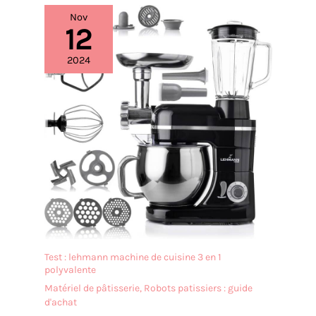
Nov
12
2024
Test : lehmann machine de cuisine 3 en 1
polyvalente
Matériel de pâtisserie
,
Robots patissiers : guide
d'achat