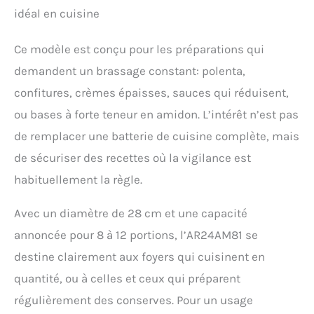
s’obtiennent grâce à une
idéal en cuisine
rotation lente et dense :
Ardes garantit cette
prérogative grâce à une
Ce modèle est conçu pour les préparations qui
pale ad hoc RACCORD À
demandent un brassage constant: polenta,
BAÏONNETTE - La qualité
d’Ardes s’exprime
confitures, crèmes épaisses, sauces qui réduisent,
toujours dans les
ou bases à forte teneur en amidon. L’intérêt n’est pas
détails : le moteur
automatique de ce
de remplacer une batterie de cuisine complète, mais
chaudron en cuivre pour
de sécuriser des recettes où la vigilance est
polenta est fixé par un
raccord à baïonnette,
habituellement la règle.
une manière rapide
CARACTÉRISTIQUES
Avec un diamètre de 28 cm et une capacité
TECHNIQUES -
annoncée pour 8 à 12 portions, l’AR24AM81 se
Dimensions globales du
chaudron en cuivre pour
destine clairement aux foyers qui cuisinent en
polenta Ardes : largeur
quantité, ou à celles et ceux qui préparent
31cm, profondeur
28,5cm, hauteur 28,5cm.
régulièrement des conserves. Pour un usage
Celles du fait-tout sont :