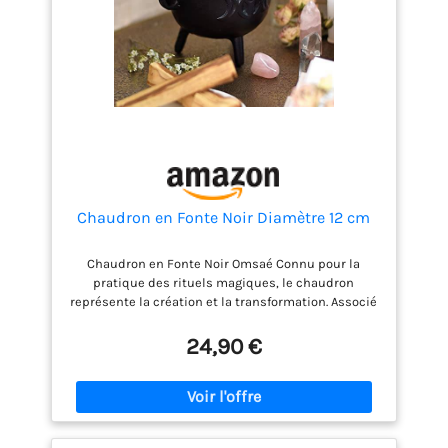
cuisine qui sont
fonctionnels, sûrs,
faciles à utiliser et
capables de répondre
à vos besoins
quotidiens.
Chaudron en Fonte Noir Diamètre 12 cm
Chaudron en Fonte Noir Omsaé Connu pour la
pratique des rituels magiques, le chaudron
représente la création et la transformation. Associé
à l'élément Eau ou à l'élément Feu, il peut être aussi
bien utilisé pour faire bouillir un mélange
24,90 €
d'ingrédients nécessaires aux rituels que pour
consumer les encens et les plantes. Chaudron en
fonte motif Triple Lune avec anse. Dimensions
approximatives: 13 x 13 cm. Diamètre intérieur
approximatif : 11 cm. Placer le chaudron sur une