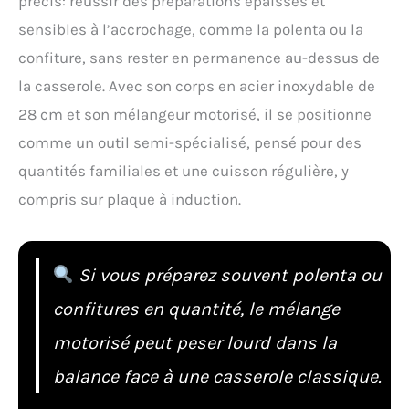
précis: réussir des préparations épaisses et
sensibles à l’accrochage, comme la polenta ou la
confiture, sans rester en permanence au-dessus de
la casserole. Avec son corps en acier inoxydable de
28 cm et son mélangeur motorisé, il se positionne
comme un outil semi-spécialisé, pensé pour des
quantités familiales et une cuisson régulière, y
compris sur plaque à induction.
Si vous préparez souvent polenta ou
confitures en quantité, le mélange
motorisé peut peser lourd dans la
balance face à une casserole classique.