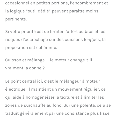
occasionnel en petites portions, l’encombrement et
bord 28cm, fond 17,5cm,
hauteur 15cm. La
la logique “outil dédié” peuvent paraître moins
capacité du chaudron
pertinents.
est de 3.5L ARDES -
Depuis 60 ans, nous
proposons des produits
Si votre priorité est de limiter l’effort au bras et les
pour votre maison et
risques d’accrochage sur des cuissons longues, la
votre cuisine qui sont
proposition est cohérente.
fonctionnels, sûrs,
faciles à utiliser et
capables de répondre à
Cuisson et mélange — le moteur change-t-il
vos besoins quotidiens.
vraiment la donne ?
Le point central ici, c’est le mélangeur à moteur
électrique: il maintient un mouvement régulier, ce
qui aide à homogénéiser la texture et à limiter les
zones de surchauffe au fond. Sur une polenta, cela se
traduit généralement par une consistance plus lisse