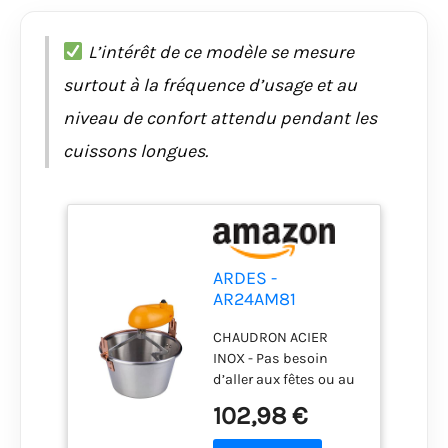
L’intérêt de ce modèle se mesure
surtout à la fréquence d’usage et au
niveau de confort attendu pendant les
cuissons longues.
ARDES -
AR24AM81
Chaudron Acier
CHAUDRON ACIER
INOX Diamètre
INOX - Pas besoin
28cm Mélangeur
d’aller aux fêtes ou au
Polenta Confiture,
restaurant pour une
Ardes Chaudron
102,98 €
bonne polenta, ni au
pour Foyer à
supermarché pour
Induction,