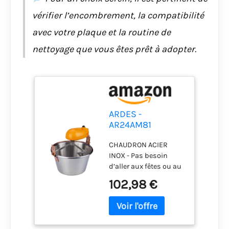
proposons des
produits pour votre
vérifier l’encombrement, la compatibilité
maison et votre
avec votre plaque et la routine de
cuisine qui sont
fonctionnels, sûrs,
nettoyage que vous êtes prêt à adopter.
faciles à utiliser et
capables de répondre
à vos besoins
quotidiens.
ARDES -
AR24AM81
Chaudron Acier
CHAUDRON ACIER
INOX Diamètre
INOX - Pas besoin
28cm Mélangeur
d’aller aux fêtes ou au
Polenta Confiture,
restaurant pour une
Ardes Chaudron
102,98 €
bonne polenta, ni au
pour Foyer à
supermarché pour
Induction,
déguster une bonne
Mélangeur avec
confiture : si vous
Moteur