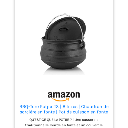
surface thermorésistante. Ne pas passer au lave-
vaisselle ou au micro-onde. Fabriqué en Inde
BBQ-Toro Potjie #3 | 8 litres | Chaudron de
sorcière en fonte | Pot de cuisson en fonte
| Four néerlaandais sud-africain
QU'EST-CE QUE LA POTJIE ? | Une casserole
traditionnelle lourde en fonte et un couvercle