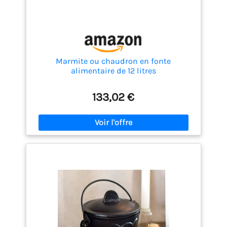
cuivre pour polenta est
fixé par un raccord à
baïonnette, une
manière rapide
CARACTÉRISTIQUES
Marmite ou chaudron en fonte
TECHNIQUES -
alimentaire de 12 litres
Dimensions globales
du chaudron en cuivre
pour polenta Ardes :
133,02 €
largeur 31cm,
profondeur 28,5cm,
hauteur 28,5cm. Celles
du fait-tout sont : bord
28cm, fond 17,5cm,
hauteur 15cm. La
capacité du chaudron
est de 3.5L ARDES -
Depuis 60 ans, nous
proposons des
produits pour votre
maison et votre