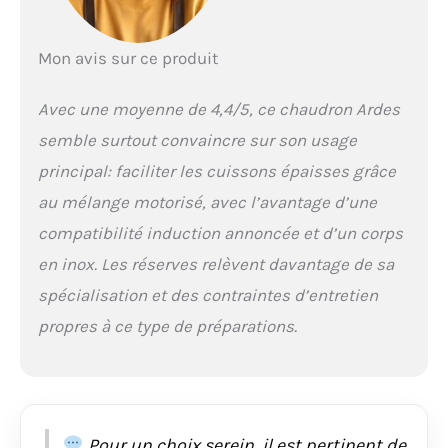
dans les détails : le
moteur automatique
de ce chaudron en
Mon avis sur ce produit
cuivre pour polenta est
fixé par un raccord à
Avec une moyenne de 4,4/5, ce chaudron Ardes
baïonnette, une
manière rapide
semble surtout convaincre sur son usage
CARACTÉRISTIQUES
principal: faciliter les cuissons épaisses grâce
TECHNIQUES -
Dimensions globales
au mélange motorisé, avec l’avantage d’une
du chaudron en cuivre
compatibilité induction annoncée et d’un corps
pour polenta Ardes :
largeur 31cm,
en inox. Les réserves relèvent davantage de sa
profondeur 28,5cm,
spécialisation et des contraintes d’entretien
hauteur 28,5cm. Celles
du fait-tout sont : bord
propres à ce type de préparations.
28cm, fond 17,5cm,
hauteur 15cm. La
capacité du chaudron
est de 3.5L ARDES -
Depuis 60 ans, nous
Pour un choix serein, il est pertinent de