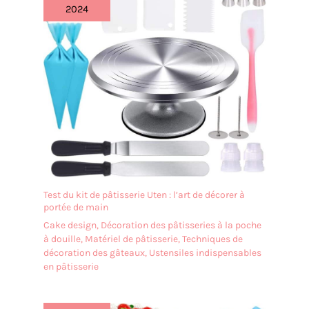
2024
dans la bonne humeur et parfaitement équipé !
Test du kit de pâtisserie Uten : l’art de décorer à
portée de main
Cake design
,
Décoration des pâtisseries à la poche
à douille
,
Matériel de pâtisserie
,
Techniques de
décoration des gâteaux
,
Ustensiles indispensables
en pâtisserie