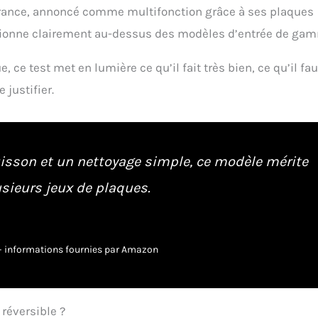
 France, annoncé comme multifonction grâce à ses plaques
sitionne clairement au-dessus des modèles d’entrée de ga
e, ce test met en lumière ce qu’il fait très bien, ce qu’il fau
 justifier.
 cuisson et un nettoyage simple, ce modèle mérite
sieurs jeux de plaques.
r – informations fournies par Amazon
 réversible ?