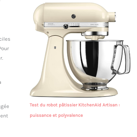
ciles
Pour
r.
a
Test du robot pâtissier KitchenAid Artisan :
ugée
puissance et polyvalence
ment