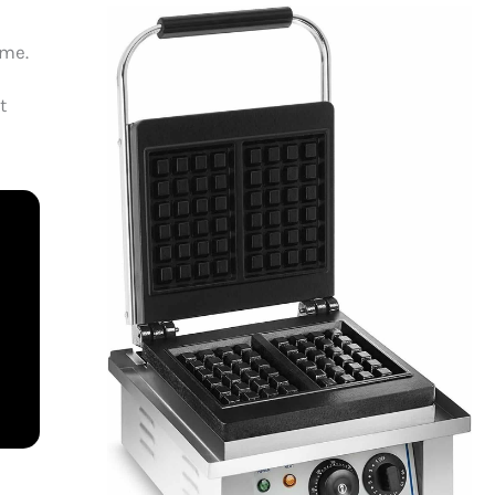
mme.
t