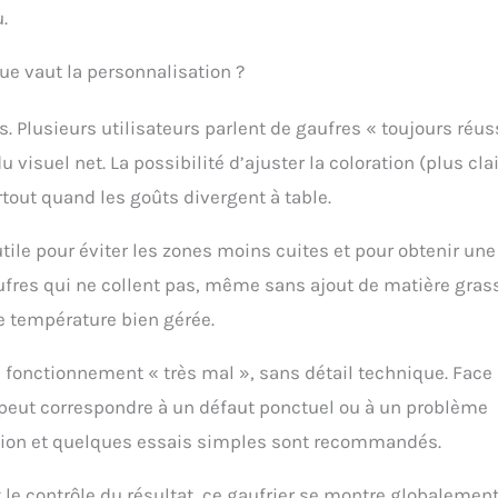
.
que vaut la personnalisation ?
is. Plusieurs utilisateurs parlent de gaufres « toujours réus
 visuel net. La possibilité d’ajuster la coloration (plus cla
tout quand les goûts divergent à table.
tile pour éviter les zones moins cuites et pour obtenir une
ufres qui ne collent pas, même sans ajout de matière gras
e température bien gérée.
n fonctionnement « très mal », sans détail technique. Face
r peut correspondre à un défaut ponctuel ou à un problème
eption et quelques essais simples sont recommandés.
t le contrôle du résultat, ce gaufrier se montre globalemen