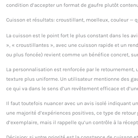
condition d’accepter un format de gaufre plutôt contenu
Cuisson et résultats: croustillant, moelleux, couleur — 
La cuisson est le point fort le plus constant dans les av
», « croustillantes », avec une cuisson rapide et un rendu
ou plus foncée) revient comme un bénéfice concret, sur
La personnalisation est renforcée par le retournement, u
texture plus uniforme. Un utilisateur mentionne des ga
ce qui va dans le sens d’un revêtement efficace et d’un
Il faut toutefois nuancer avec un avis isolé indiquant u
une majorité d’expériences positives, ce type de retou
d’exemplaire, mais il rappelle qu’un contrôle à la réc
Décision: si votre priorité est la constance de cuisson e