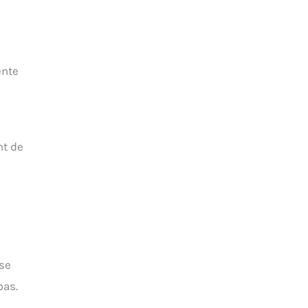
ente
nt de
 se
bas.