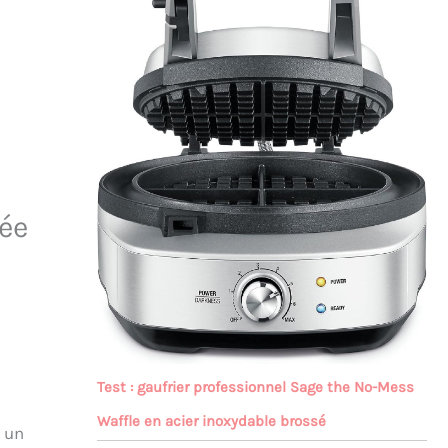
ée
Test : gaufrier professionnel Sage the No-Mess
Waffle en acier inoxydable brossé
t un