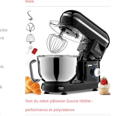
Ware
sies
ire
se,
 à
Test du robot pâtissier Zuccie 1500W :
performance et polyvalence
t