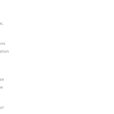
e,
ans
ation
ise
ue
ur