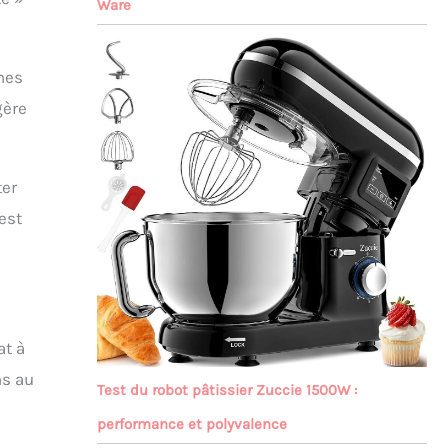
Ware
nes
gère
ter
est
at à
ns au
Test du robot pâtissier Zuccie 1500W :
performance et polyvalence