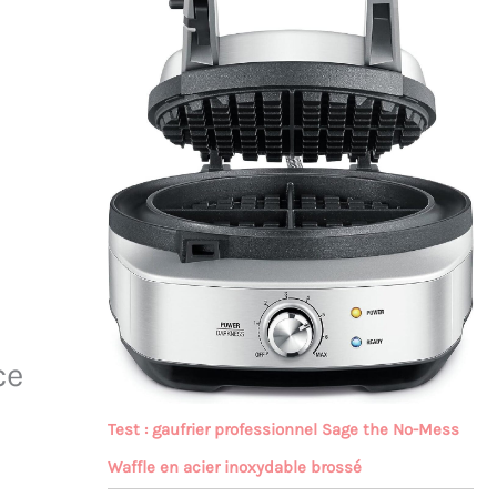
ce
Test : gaufrier professionnel Sage the No-Mess
Waffle en acier inoxydable brossé