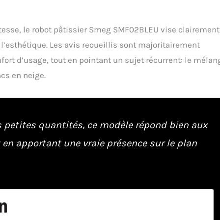
esse, le robot pâtissier Smeg SMF02BLEU vise clairement
l’esthétique. Les avis recueillis sont majoritairement
onfort d’usage, tout en pointant un sujet récurrent: le mélan
ncs en neige.
 petites quantités, ce modèle répond bien aux
 en apportant une vraie présence sur le plan