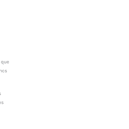
e que
ancs
s
es