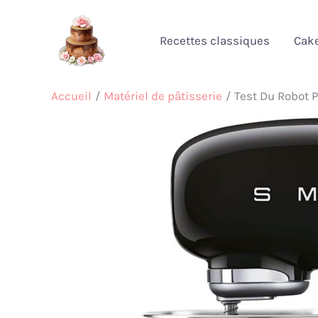
Aller
au
Recettes classiques
Cak
contenu
Accueil
Matériel de pâtisserie
Test Du Robot 