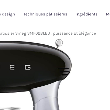
e design
Techniques pâtissières
Ingrédients
Ma
Pâtissier Smeg SMF02BLEU : puissance Et Élégance