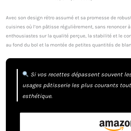
Avec son design rétro assumé et sa promesse de robust
cuisines où l’on pâtisse régulièrement, sans renoncer à 
enthousiastes sur la qualité perçue, la stabilité et le c
au fond du bol et la montée de petites quantités de bla
Si vos recettes dépassent souvent les
usages pâtisserie les plus courants tout
esthétique.