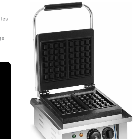
 les
ge