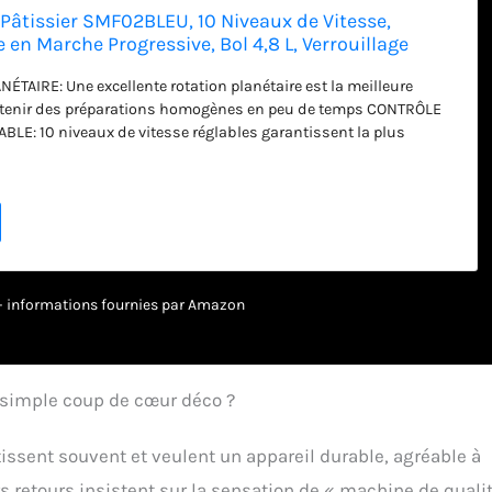
Pâtissier SMF02BLEU, 10 Niveaux de Vitesse,
 en Marche Progressive, Bol 4,8 L, Verrouillage
urité, Batteur Plat, Crochet et Couvercle Fournis,
AIRE: Une excellente rotation planétaire est la meilleure
btenir des préparations homogènes en peu de temps CONTRÔLE
BLE: 10 niveaux de vitesse réglables garantissent la plus
ce dans les phases de préparation et la sérigraphie suggère la
 en fonction de l'accessoire utilisé FONCTION SMOOTH START: Le
ssif, à vitesse réduite, empêche les ingrédients de s'échapper et
lange lorsque le robot est allumé ACCESSOIRES: Le robot est
rs accessoires inclus dont le batteur plat, le fouet à fils, le
r, le bol d'une capacité de 4,8 L et le couvercle verseur anti-
FORMANCE ET STYLE: Avec son mélange de technologie et de style
r – informations fournies par Amazon
, le robot pâtissier Smeg rend chaque instant en cuisine plus
 simple coup de cœur déco ?
ssent souvent et veulent un appareil durable, agréable à
s retours insistent sur la sensation de « machine de quali