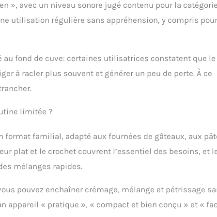
ien », avec un niveau sonore jugé contenu pour la catégorie
ne utilisation régulière sans appréhension, y compris pou
té au fond de cuve: certaines utilisatrices constatent que le
iger à racler plus souvent et générer un peu de perte. À ce
trancher.
utine limitée ?
n format familial, adapté aux fournées de gâteaux, aux pât
r plat et le crochet couvrent l’essentiel des besoins, et l
 des mélanges rapides.
: vous pouvez enchaîner crémage, mélange et pétrissage s
un appareil « pratique », « compact et bien conçu » et « fac