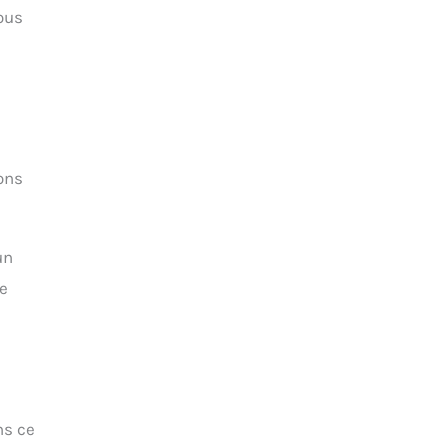
vous
ons
un
ce
ns ce