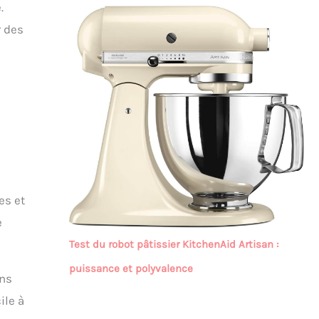
.
r des
es et
e
Test du robot pâtissier KitchenAid Artisan :
puissance et polyvalence
ans
ile à