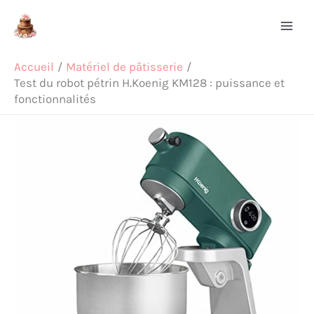
Aller
Rechercher
au
contenu
Accueil
Matériel de pâtisserie
Test du robot pétrin H.Koenig KM128 : puissance et
fonctionnalités