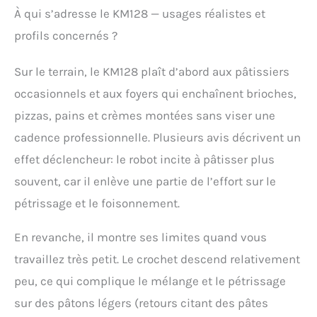
corps en métal et d'une
À qui s’adresse le KM128 — usages réalistes et
tête inclinable, ce robot
profils concernés ?
de cuisine combine
praticité et élégance. La
finition gris mat et
Sur le terrain, le KM128 plaît d’abord aux pâtissiers
argent ajoute une
occasionnels et aux foyers qui enchaînent brioches,
touche de modernité à
votre cuisine.
pizzas, pains et crèmes montées sans viser une
[CONTROLE PRECIS AVEC
cadence professionnelle. Plusieurs avis décrivent un
AFFICHAGE DIGITAL ET
MINUTEUR] : Les 8
effet déclencheur: le robot incite à pâtisser plus
vitesses, l'affichage
souvent, car il enlève une partie de l’effort sur le
digital et le minuteur
intégré offrent un
pétrissage et le foisonnement.
contrôle précis sur le
processus de
En revanche, il montre ses limites quand vous
préparation. Ces
travaillez très petit. Le crochet descend relativement
fonctionnalités facilitent
l'ajustement des
peu, ce qui complique le mélange et le pétrissage
paramètres en fonction
sur des pâtons légers (retours citant des pâtes
des recettes.