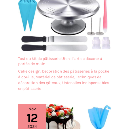
équipement complet : crochet à pétrir adapté à
votre petrin à pain, fouet plat et fouet à fils, idéaux
pour le pain, la pizza grillée, les gâteaux d'été et les
crèmes pour desserts glacés – parfait pour les fêtes
au jardin, les pique-niques et les chaudes journées
d'été. Pas de long nettoyage dans la cuisine chaude
d'été, c'est le robot de cuisine idéal pour tous les
amateurs de pâtisserie.
Test du kit de pâtisserie Uten : l’art de décorer à
portée de main
Cake design
,
Décoration des pâtisseries à la poche
à douille
,
Matériel de pâtisserie
,
Techniques de
décoration des gâteaux
,
Ustensiles indispensables
en pâtisserie
Nov
12
2024