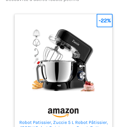
antiéclaboussures,
d'un corps en métal et
d'une tête inclinable,
-22%
ce robot de cuisine
combine praticité et
élégance. La finition
gris mat et argent
ajoute une touche de
modernité à votre
cuisine. [CONTROLE
PRECIS AVEC
AFFICHAGE DIGITAL ET
MINUTEUR] : Les 8
vitesses, l'affichage
digital et le minuteur
intégré offrent un
contrôle précis sur le
processus de
préparation. Ces
fonctionnalités
Robot Patissier, Zuccie 5 L Robot Pâtissier,
facilitent l'ajustement