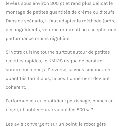
[ACCESSOIRES
levées sous environ 300 g) et rend plus délicat le
COMPLETS ET ENTRETIEN
montage de petites quantités de crème ou d’œufs.
FACILE] : Les accessoires,
tels que le fouet, le
Dans ce scénario, il faut adapter la méthode (ordre
batteur et le crochet
des ingrédients, volume minimal) ou accepter une
pétrisseur, offrent une
polyvalence pour
performance moins régulière.
différentes tâches. Les
accessoires compatibles
Si votre cuisine tourne surtout autour de petites
lave-vaisselle
recettes rapides, le KM128 risque de paraître
simplifient le processus
de nettoyage. [GARANTIE
surdimensionné; à l’inverse, si vous cuisinez en
ETENDUE DE 2 ANS] :
quantités familiales, le positionnement devient
Bénéficiez d'une
garantie étendue de 2
cohérent.
ans, accompagnée d'un
atelier SAV en France,
Performances au quotidien: pétrissage, blancs en
offrant ainsi la
confiance et la
neige, chantilly — que valent les 800 w ?
tranquillité d'esprit pour
une utilisation
Les avis convergent sur un point: le robot gère
prolongée et fiable.