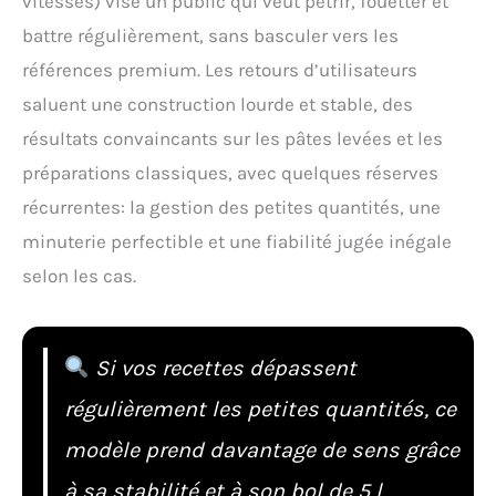
vitesses) vise un public qui veut pétrir, fouetter et
battre régulièrement, sans basculer vers les
références premium. Les retours d’utilisateurs
saluent une construction lourde et stable, des
résultats convaincants sur les pâtes levées et les
préparations classiques, avec quelques réserves
récurrentes: la gestion des petites quantités, une
minuterie perfectible et une fiabilité jugée inégale
selon les cas.
Si vos recettes dépassent
régulièrement les petites quantités, ce
modèle prend davantage de sens grâce
à sa stabilité et à son bol de 5 l.