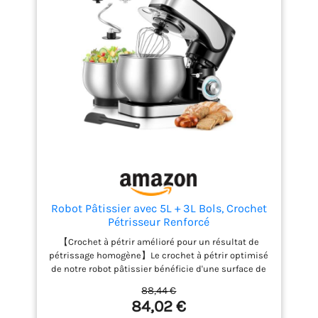
produit dans notre réseau de 6 200 centres de
réparation dans le monde entier pour qu'il dure
plus longtemps.
Robot Pâtissier avec 5L + 3L Bols, Crochet
Pétrisseur Renforcé
【Crochet à pétrir amélioré pour un résultat de
pétrissage homogène】Le crochet à pétrir optimisé
de notre robot pâtissier bénéficie d'une surface de
contact élargie, qui récupère sans effort la farine au
88,44 €
fond du bol. il garantit des résultats moelleux sans
84,02 €
retouche manuelle, pour un petrin parfait à chaque