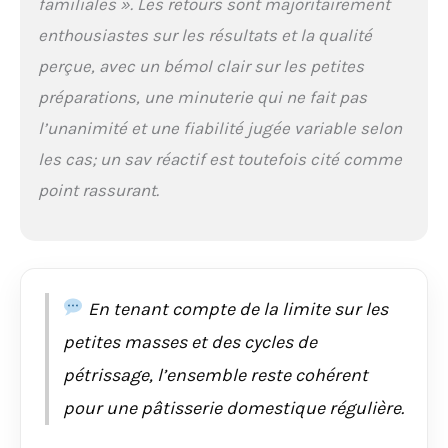
familiales ». Les retours sont majoritairement
fonction des recettes.
enthousiastes sur les résultats et la qualité
[ACCESSOIRES
COMPLETS ET
perçue, avec un bémol clair sur les petites
ENTRETIEN FACILE] :
préparations, une minuterie qui ne fait pas
Les accessoires, tels
que le fouet, le batteur
l’unanimité et une fiabilité jugée variable selon
et le crochet
les cas; un sav réactif est toutefois cité comme
pétrisseur, offrent une
polyvalence pour
point rassurant.
différentes tâches. Les
accessoires
compatibles lave-
vaisselle simplifient le
processus de
En tenant compte de la limite sur les
nettoyage. [GARANTIE
ETENDUE DE 2 ANS] :
petites masses et des cycles de
Bénéficiez d'une
pétrissage, l’ensemble reste cohérent
garantie étendue de 2
ans, accompagnée
pour une pâtisserie domestique régulière.
d'un atelier SAV en
France, offrant ainsi la