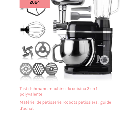
2024
Test : lehmann machine de cuisine 3 en 1
polyvalente
Matériel de pâtisserie
,
Robots patissiers : guide
d'achat