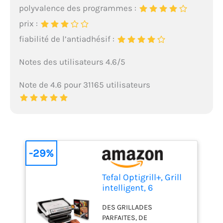
polyvalence des programmes :
prix :
fiabilité de l’antiadhésif :
Notes des utilisateurs 4.6/5
Note de 4.6 pour 31165 utilisateurs
-29%
Tefal Optigrill+, Grill
intelligent, 6
programmes, Mode
DES GRILLADES
manuel, 4
PARFAITES, DE
personnes, GC712D12