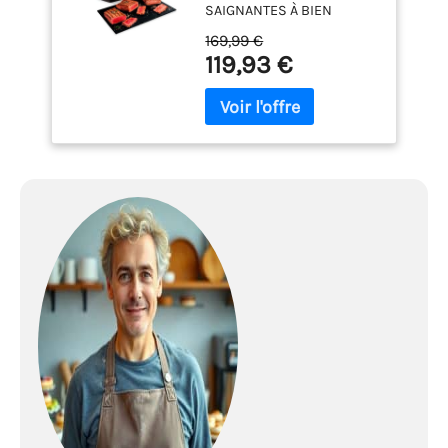
SAIGNANTES À BIEN
CUITES: OptiGrill mesure
169,99 €
l'épaisseur de vos
119,93 €
aliments au millimètre
près, compte le nombre de
pièces et ajuste
automatiquement le
temps de cuisson AUCUNE
SURVEILLANCE: fiez-vous
simplement à l'anneau
coloré qui vous indique
lorsque la cuisson est
terminée, avec
6programmes
automatiques pour la
viande, le poisson et les
légumes POLYVALENTS :
obtenez des résultats
parfaitsgrâce aux6
programmes de cuisson
automatiques et à sa