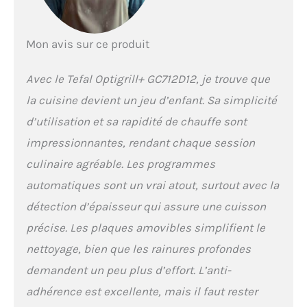
puissance de 2000 W
FAMILIALE : idéal jusqu'à4
personnes REPARABILITE
Mon avis sur ce produit
15 ANS AU JUSTE PRIX :
Engagement de
réparabilité 15 ans au
Avec le Tefal Optigrill+ GC712D12, je trouve que
juste prix grâce à notre
la cuisine devient un jeu d’enfant. Sa simplicité
réseau de 6200
réparateurs dans le
d’utilisation et sa rapidité de chauffe sont
monde, pour contribuer à
impressionnantes, rendant chaque session
la protection de
l’environnement et à la
culinaire agréable. Les programmes
réduction des déchets
automatiques sont un vrai atout, surtout avec la
CUISSON SAINE : jusqu'à
44% de matières grasses
détection d’épaisseur qui assure une cuisson
en moins en cuisinant
précise. Les plaques amovibles simplifient le
avec OptiGrill NETTOYAGE
FACILE: plaques
nettoyage, bien que les rainures profondes
antiadhésives amovibles
demandent un peu plus d’effort. L’anti-
et bac à jus
compatibleslave-vaisselle
adhérence est excellente, mais il faut rester