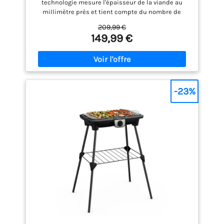
technologie mesure l'épaisseur de la viande au
millimètre près et tient compte du nombre de
pièces pour ajuster automatiquement le temps de
209,99 €
cuisson en fonction de la cuisson choisie
149,99 €
INDICATEUR DE PROGRESSION DE CUISSON:
l’indicateur vous permet d’atteindre le résultat de
cuisson souhaité, de saignant àbien cuit. Suivez
facilement les étapes de cuisson de vos aliments
grâce au code couleur POLYVALENTS: 9 programmes
automatiques pour faire griller vosviandes rouges,
-23%
volailles, porc, poissons, crustacés, saucisses,
bacon, hamburger et panini sans aucun contrôle de
votre part avec des résultats de cuisson parfaits
MODES MANUEL ET ALIMENTS SURGELÉS: profitez du
mode manuel pour faire griller vos légumes
(asperges, pommes de terre, aubergines, tomates
etc…) à la perfection, avec 4réglages de température
REPARABILITE 15 ANS AU JUSTE PRIX: engagement de
réparabilité 15 ans au juste prix grâce à notre
réseau de 6200 réparateurs dans le monde, pour
contribuer à la protection de l’environnement et à
la réduction des déchets