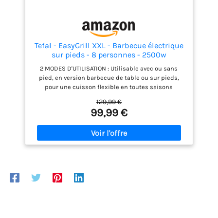
Tefal - EasyGrill XXL - Barbecue électrique
sur pieds - 8 personnes - 2500w
2 MODES D'UTILISATION : Utilisable avec ou sans
pied, en version barbecue de table ou sur pieds,
pour une cuisson flexible en toutes saisons
SURFACE DE CUISSON XXL : Grille en acier inxydable
129,99 €
48x26cm pour cuire plusieurs aliments en même
99,99 €
temps, idéale pour les repas en famille ou entre
amis PUISSANT & TEMPÉRATURE RÉGLABLE : 2500W
et thermostat 5 positions pour une cuisson précise,
de la saisie à la cuisson douce, selon vos envies et
types d'ingrédients 2 FOIS MOINS DE FUMÉE : Bac à
eau limitant fumée et odeurs pour une cuisson
plus saine, idéale en intérieur comme en extérieur,
toute l'année, sans gêne ni projections NETTOYAGE
FACILE : Grille, plaque et bacs entièrement
amovibles et compatibles lave-vaisselle pour un
nettoyage rapide et sans contraintes après usage
FABRIQUÉ EN FRANCE & RÉPARABILITÉ 15 ANS AU