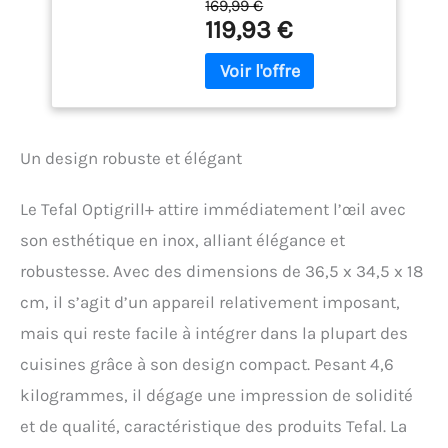
169,99 €
l'épaisseur de vos
119,93 €
aliments au millimètre
près, compte le nombre de
pièces et ajuste
automatiquement le
temps de cuisson AUCUNE
SURVEILLANCE: fiez-vous
Un design robuste et élégant
simplement à l'anneau
coloré qui vous indique
lorsque la cuisson est
Le Tefal Optigrill+ attire immédiatement l’œil avec
terminée, avec
son esthétique en inox, alliant élégance et
6programmes
automatiques pour la
robustesse. Avec des dimensions de 36,5 x 34,5 x 18
viande, le poisson et les
cm, il s’agit d’un appareil relativement imposant,
légumes POLYVALENTS :
obtenez des résultats
mais qui reste facile à intégrer dans la plupart des
parfaitsgrâce aux6
cuisines grâce à son design compact. Pesant 4,6
programmes de cuisson
kilogrammes, il dégage une impression de solidité
automatiques et à sa
puissance de 2000 W
et de qualité, caractéristique des produits Tefal. La
FAMILIALE : idéal jusqu'à4