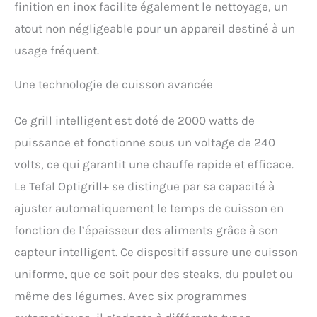
finition en inox facilite également le nettoyage, un
personnes REPARABILITE
15 ANS AU JUSTE PRIX :
atout non négligeable pour un appareil destiné à un
Engagement de
usage fréquent.
réparabilité 15 ans au
juste prix grâce à notre
réseau de 6200
Une technologie de cuisson avancée
réparateurs dans le
monde, pour contribuer à
Ce grill intelligent est doté de 2000 watts de
la protection de
l’environnement et à la
puissance et fonctionne sous un voltage de 240
réduction des déchets
volts, ce qui garantit une chauffe rapide et efficace.
CUISSON SAINE : jusqu'à
44% de matières grasses
Le Tefal Optigrill+ se distingue par sa capacité à
en moins en cuisinant
ajuster automatiquement le temps de cuisson en
avec OptiGrill NETTOYAGE
fonction de l’épaisseur des aliments grâce à son
FACILE: plaques
antiadhésives amovibles
capteur intelligent. Ce dispositif assure une cuisson
et bac à jus
uniforme, que ce soit pour des steaks, du poulet ou
compatibleslave-vaisselle
même des légumes. Avec six programmes