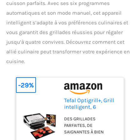
cuisson parfaits. Avec ses six programmes
automatiques et son mode manuel, cet appareil
intelligent s’adapte à vos préférences culinaires et
vous garantit des grillades réussies pour régaler
jusqu’à quatre convives. Découvrez comment cet
allié culinaire peut transformer votre expérience en
cuisine.
-29%
Tefal Optigrill+, Grill
intelligent, 6
programmes, Mode
DES GRILLADES
manuel, 4
PARFAITES, DE
personnes, GC712D12
SAIGNANTES À BIEN
CUITES: OptiGrill mesure