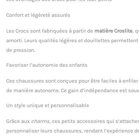
recommandons de
aj
commander une taille au-
respira
Confort et légèreté assurés
dessus. Assurez-vous que
évacuer 
vous êtes au bon moment
rapide
avec la conversion -
s'adapte
Les Crocs sont fabriquées à partir de
matière Croslite
, 
Consultez notre tableau
garçon
des tailles ci-dessous Les
facil
amorti. Leurs qualités légères et douillettes permetten
tailles junior 34-35+
enleve
de pression.
peuvent plonger dans le
durabl
monde des tailles adultes
les pl
Chaussures pour enfants :
san
Favoriser l’autonomie des enfants
tout comme les crocs
pivotan
classiques pour adultes,
ajusteme
Ces chaussures sont conçues pour être faciles à enfiler 
la version pour enfants
enfila
offre la même chaussure
fa
de manière autonome. Ce gain d’indépendance est souven
géniale pour les jeunes.
embléma
Facile à mettre et à
pour fil
enlever, ce qui en fait la
fabri
Un style unique et personnalisable
paire de Crocs dont les
Croslit
enfants ont besoin
embléma
Grâce aux
charms
, ces petits accessoires qui s’attach
Polyvalent et confortable :
semelle
conçus pour les enfants,
semel
personnaliser leurs chaussures, rendant l’expérience d
ces Crocs pour filles et
offr