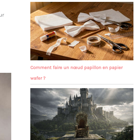
s
ur
Comment faire un nœud papillon en papier
wafer ?