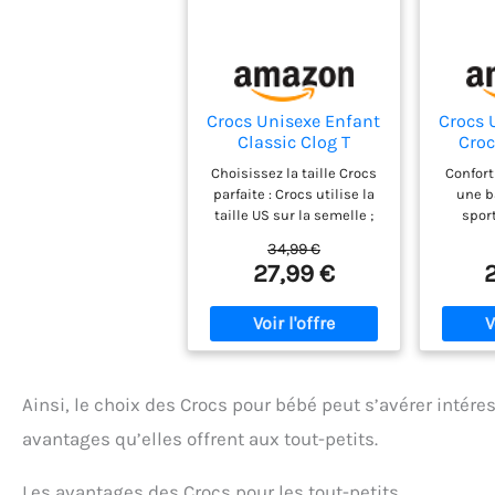
Crocs Unisexe Enfant
Crocs 
Classic Clog T
Croc
Sabots, Bone, 20/21
Sabo
Choisissez la taille Crocs
Confort
EU
Pin
parfaite : Crocs utilise la
une b
taille US sur la semelle ;
spor
les tailles britanniques
touche
34,99 €
suivent une conversion de
s
27,99 €
taille unique (par
traditi
exemple, US C3
Crocba
correspond au 36) Si votre
sont pa
enfant porte
sur l'a
généralement une demi-
balader
taille, passez à la
amus
Ainsi, le choix des Crocs pour bébé peut s’avérer intére
prochaine taille double
extr
(par exemple, UK 4)
permett
avantages qu’elles offrent aux tout-petits.
Vérifiez votre ajustement :
de se 
si votre enfant porte une
jeu au l
demi-taille, nous vous
ouver
Les avantages des Crocs pour les tout-petits