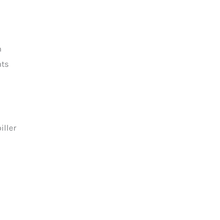
n
nts
iller