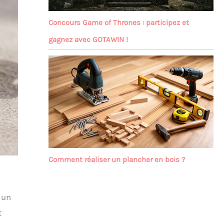
Concours Game of Thrones : participez et
gagnez avec GOTAWIN !
Comment réaliser un plancher en bois ?
 un
t