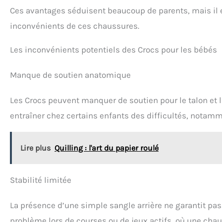
garçons sont
incroy
Ces avantages séduisent beaucoup de parents, mais il 
incroyablement légers et
que la 
faciles à porter, avec de la
Crocs p
inconvénients de ces chaussures.
mousse Croslite
croc
emblématique pour un
p
confort inégalé. Le
personn
Les inconvénients potentiels des Crocs pour les bébés
matériau flexible est sûr
style p
d'être apprécié par tous
breloq
Manque de soutien anatomique
Faites-les vous-même :
chaussu
ces Crocs pour filles et
sont fa
garçons offrent un
laissant
Les Crocs peuvent manquer de soutien pour le talon et 
ajustement spacieux et
apr
généreux qui ne
entraîner chez certains enfants des difficultés, notam
manquera pas de
correspondre à chaque
pied. Les Crocs pour
Lire plus
Quilling : l'art du papier roulé
enfants peuvent être
personnalisés avec des
breloques Jibbitz pour
Stabilité limitée
refléter leur propre style
personnel
La présence d’une simple sangle arrière ne garantit pa
problème lors de courses ou de jeux actifs, où une chau