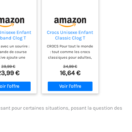
Unisexe Enfant
Crocs Unisexe Enfant
band Clog T
Classic Clog T
ts, Ballerina
Sabots, Lavender,
 avec un sourire :
CROCS Pour tout le monde
k, 22/23 EU
19/20 EU
ande de course
: tout comme les crocs
tive ajoute une
classiques pour adultes,
 de couleur aux
la version pour enfants
39,99 €
34,99 €
abots Crocs
offre la même chaussure
23,99 €
16,64 €
onnels. Les crocs
géniale pour les jeunes.
nd pour enfants
Facile à mettre et à
rfaits pour courir
enlever, ce qui en fait la
ire de jeux ou se
paire de Crocs dont les
 en ville Léger et
enfants ont besoin.
ant : les crocs
Légères et amusantes :
ssant pour certaines situations, posant la question des
êmement légers
ces Crocs pour enfants
ent à votre enfant
sont incroyablement
concentrer sur le
légères, amusantes à
ieu du confort. Les
porter et ne manqueront
tures d'aération
pas de venir dans la