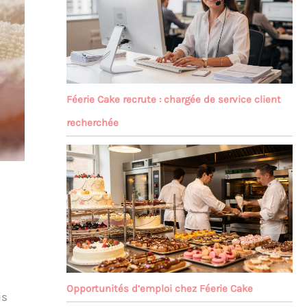
Féerie Cake recrute : chargée de service client
recherchée
Opportunités d’emploi chez Féerie Cake
is