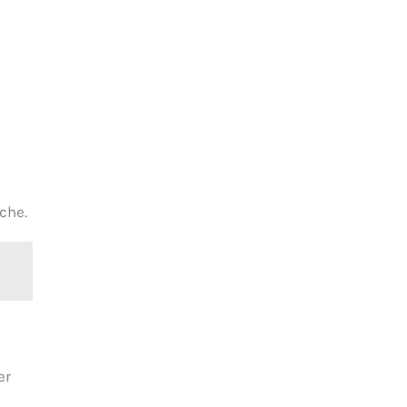
che.
er