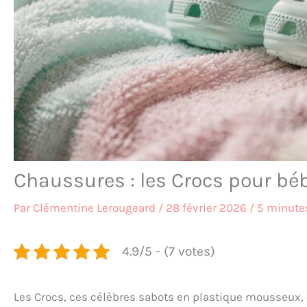
Chaussures : les Crocs pour béb
Par
Clémentine Lerougeard
/
28 février 2026
/
5 minutes
4.9/5 - (7 votes)
Les Crocs, ces célèbres sabots en plastique mousseux,