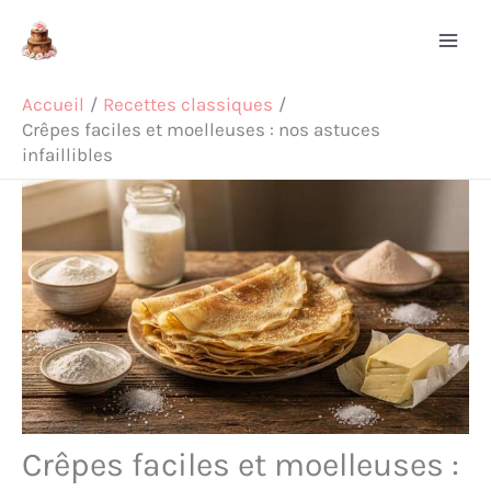
Aller
Rechercher
au
contenu
Accueil
Recettes classiques
Crêpes faciles et moelleuses : nos astuces
infaillibles
Crêpes faciles et moelleuses :