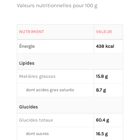
Valeurs nutritionnelles pour 100 g
NUTRIMENT
VALEUR
Énergie
438 kcal
Lipides
Matières grasses
15.8 g
dont acides gras saturés
8.7 g
Glucides
Glucides totaux
60.4 g
dont sucres
16.5 g