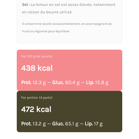
Sel :
La teneur en sel est assez élevée, notamment
en raison du beurre utilisé.
À consommer plutôt occasionnellement, en accompagnant de
fruits ou légumes pour équilibrer.
Par 100 g de recette
438 kcal
Prot.
12.3 g —
Gluc.
60.4 g —
Lip.
15.8 g
Par portion (4 parts)
472 kcal
Prot.
13.2 g —
Gluc.
65.1 g —
Lip.
17 g