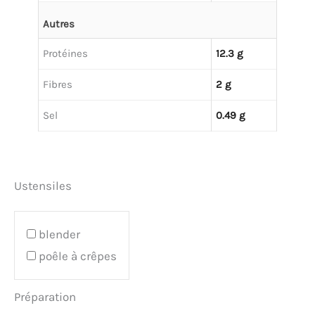
Autres
Protéines
12.3 g
Fibres
2 g
Sel
0.49 g
Ustensiles
blender
poêle à crêpes
Préparation