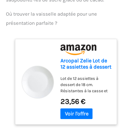
optimale de la chaleur
Nettoyage au lave-
vaisselle
Où trouver la vaisselle adaptée pour une
présentation parfaite ?
Arcopal Zelie Lot de
12 assiettes à dessert
en verre opale extra
Lot de 12 assiettes à
résistant Blanc 18
dessert de 18 cm.
cm
Résistantes à la casse et
aux ébréchures, passent
23,56 €
au lave-vaisselle,
résistantes aux
changements de
température, 100 %
hygiénique. L’opale