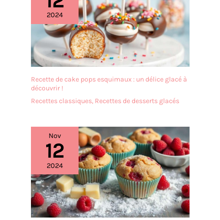
12
set assiette robuste a été
conçu pour durer,
2024
compléter vos vaisselle et
plats de service, et résister
à l’épreuve du temps. À
offrir ou à s’offrir : Un
service de table durable et
stylé, parfait pour une
Recette de cake pops esquimaux : un délice glacé à
crémaillère, un mariage ou
découvrir !
tout simplement se faire
Recettes classiques
,
Recettes de desserts glacés
plaisir avec de la belle
vaisselle.
Nov
12
2024