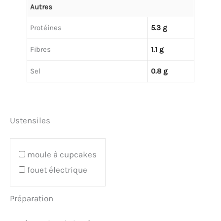
Autres
Protéines
5.3 g
Fibres
1.1 g
Sel
0.8 g
Ustensiles
moule à cupcakes
fouet électrique
Préparation