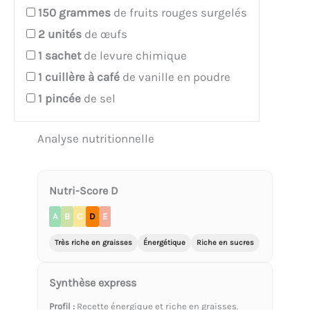
150
grammes
de fruits rouges surgelés
2
unités
de œufs
1
sachet
de levure chimique
1
cuillère à café
de vanille en poudre
1
pincée
de sel
Analyse nutritionnelle
Nutri-Score D
A
B
C
D
E
Très riche en graisses
Énergétique
Riche en sucres
Synthèse express
Profil :
Recette énergique et riche en graisses.