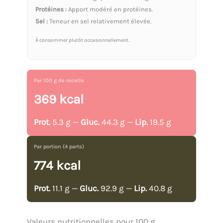
Protéines :
Apport modéré en protéines.
Sel :
Teneur en sel relativement élevée.
À consommer plutôt occasionnellement.
Par 100 g de recette
369 kcal
Prot.
5.3 g —
Gluc.
44.3 g —
Lip.
19.5 g
Par portion (4 parts)
774 kcal
Prot.
11.1 g —
Gluc.
92.9 g —
Lip.
40.8 g
Valeurs nutritionnelles pour 100 g