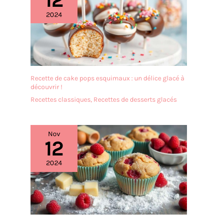
12
【Exquis et compact】:
Les dimensions totales
2024
sont de 20,5 x 50,5 x 15 cm,
les dimensions
intérieures sont de 17 x 17 x
10 cm. Le bord surélevé de
la couverture est
antidérapant et en fait le
Recette de cake pops esquimaux : un délice glacé à
choix idéal pour de
découvrir !
multiples fins de
Recettes classiques
,
Recettes de desserts glacés
présentation.
【Applications
polyvalentes】 : le kit de
cloches à gâteau convient
Nov
12
à divers gâteaux, desserts,
sushis et autres desserts
2024
et met parfaitement en
valeur vos créations dans
n'importe quelle
ambiance. Idéal pour la
pâtisserie, les mariages et
autres célébrations.