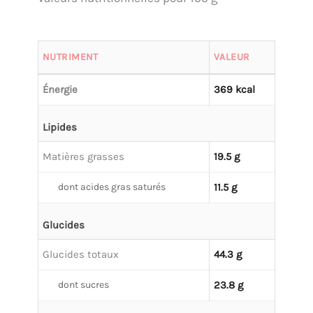
NUTRIMENT
VALEUR
Énergie
369 kcal
Lipides
Matières grasses
19.5 g
dont acides gras saturés
11.5 g
Glucides
Glucides totaux
44.3 g
dont sucres
23.8 g