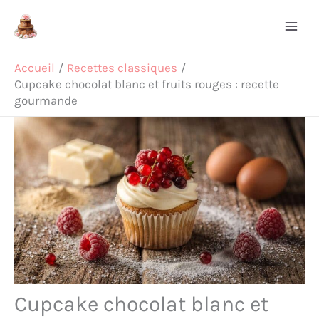
Aller
Rechercher
au
contenu
Accueil
Recettes classiques
Cupcake chocolat blanc et fruits rouges : recette
gourmande
Cupcake chocolat blanc et