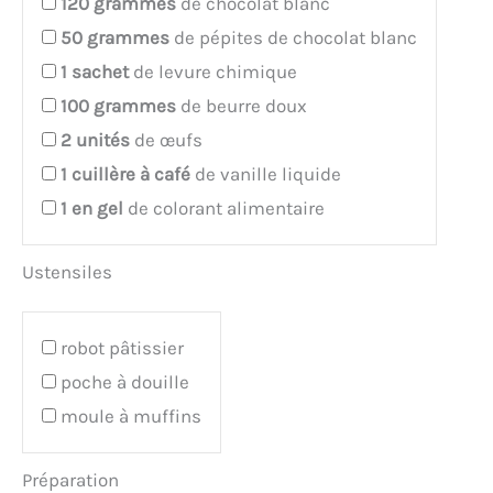
120
grammes
de chocolat blanc
50
grammes
de pépites de chocolat blanc
1
sachet
de levure chimique
100
grammes
de beurre doux
2
unités
de œufs
1
cuillère à café
de vanille liquide
1
en gel
de colorant alimentaire
Ustensiles
robot pâtissier
poche à douille
moule à muffins
Préparation