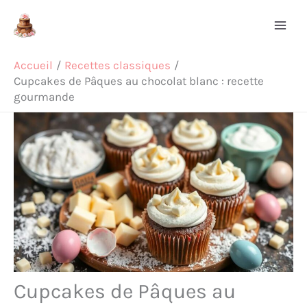
Aller
Rechercher
au
contenu
Accueil
Recettes classiques
Cupcakes de Pâques au chocolat blanc : recette
gourmande
Cupcakes de Pâques au