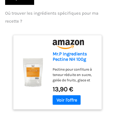
Où trouver les ingrédients spécifiques pour ma
recette ?
Mr.P Ingredients
Pectine NH 100g
Refill Pack,
Pectine pour confiture à
Epaississant
teneur réduite en sucre,
Alimentaire Naturel
gelée de fruits, glace et
et Stabilisant pour
desserte végane, parfaite
Compotes de Fruits,
13,90 €
pour les chefs et
Confitures, Gelées et
passionnés de cuisine à la
Chutneys, Vegan,
recherche d’un
Sans Gluten, Sans
epaississant naturel.
OGM
Pectine de pomme idéale