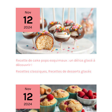
l'élégance de la Modernité.
Notre gamme de couteaux
Laguiole est la garantie
Nov
d'une signature raffinée
12
pour des tables
authentiques au
2024
quotidien.
Recette de cake pops esquimaux : un délice glacé à
découvrir !
Recettes classiques
,
Recettes de desserts glacés
Nov
12
2024