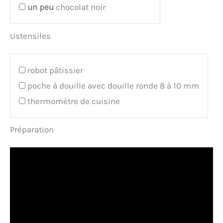
un peu
chocolat noir
Ustensiles
robot pâtissier
poche à douille avec douille ronde 8 à 10 mm
thermomètre de cuisine
Préparation