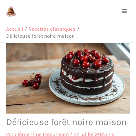
Aller
Rechercher
au
contenu
Accueil
Recettes classiques
Délicieuse forêt noire maison
Délicieuse forêt noire maison
Par
Clémentine Lerougeard
/
27 juillet 2025
/
3