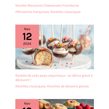
individuels à la série «
Recette Macarons Cheesecake Framboise
Bonita » de la marque
vancasso tels que bol à
Pâtisseries françaises
,
Recettes classiques
céréales, assiettes à
gâteau, assiettes creuses,
tasses et assiettes plates
Nov
sont également
12
disponibles dans notre
boutique. D'autres séries
2024
de la marque vancasso
telles que Natsuki,
Haruka, Mandala,
Macaron, Bella, Bonbon,
Navia sont également
disponibles.
Recette de cake pops esquimaux : un délice glacé à
découvrir !
Recettes classiques
,
Recettes de desserts glacés
Nov