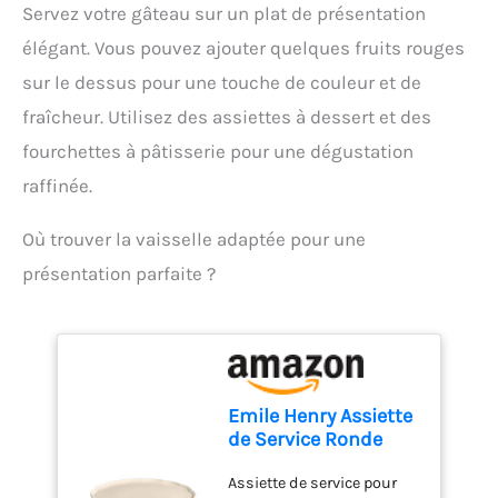
Servez votre gâteau sur un plat de présentation
accessoires. Compact et
pratique pour un usage
élégant. Vous pouvez ajouter quelques fruits rouges
quotidien : Léger, doté d'un
sur le dessus pour une touche de couleur et de
câble de 1 mètre et d'un
design compact, ce mixeur
fraîcheur. Utilisez des assiettes à dessert et des
est facile à ranger et
fourchettes à pâtisserie pour une dégustation
parfait pour toutes vos
tâches de cuisine.
raffinée.
Où trouver la vaisselle adaptée pour une
présentation parfaite ?
Emile Henry Assiette
de Service Ronde
Madeleine –
Assiette de service pour
Céramique Haute