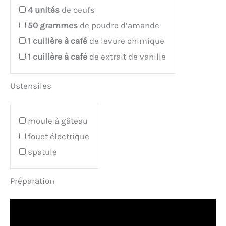
4
unités
de oeufs
50
grammes
de poudre d’amande
1
cuillère à café
de levure chimique
1
cuillère à café
de extrait de vanille
Ustensiles
moule à gâteau
fouet électrique
spatule
Préparation