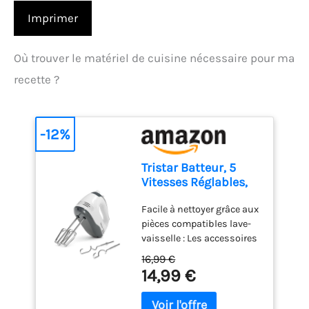
Imprimer
Où trouver le matériel de cuisine nécessaire pour ma
recette ?
-12%
Tristar Batteur, 5
Vitesses Réglables,
200W, Design
Facile à nettoyer grâce aux
Ergonomique, Fouets
pièces compatibles lave-
et Crochets Inox,
vaisselle : Les accessoires
Pièces Compatibles
en acier inoxydable,
Lave-Vaisselle, Sans
16,99 €
comme les crochets et
BPA, Compact et
14,99 €
fouets, sont détachables
Pratique, Avec
et lavables au lave-
Bouton Éjecteur, MX-