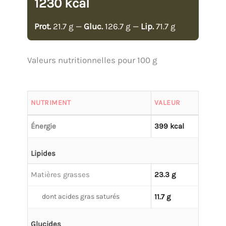
1230 kcal
Prot.
21.7 g —
Gluc.
126.7 g —
Lip.
71.7 g
Valeurs nutritionnelles pour 100 g
NUTRIMENT
VALEUR
Énergie
399 kcal
Lipides
Matières grasses
23.3 g
dont acides gras saturés
11.7 g
Glucides