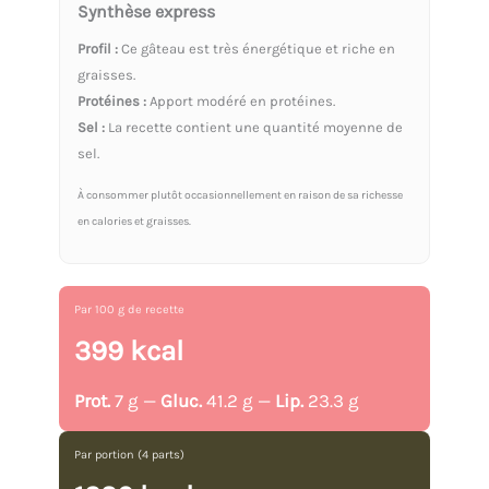
Synthèse express
Profil :
Ce gâteau est très énergétique et riche en
graisses.
Protéines :
Apport modéré en protéines.
Sel :
La recette contient une quantité moyenne de
sel.
À consommer plutôt occasionnellement en raison de sa richesse
en calories et graisses.
Par 100 g de recette
399 kcal
Prot.
7 g —
Gluc.
41.2 g —
Lip.
23.3 g
Par portion (4 parts)