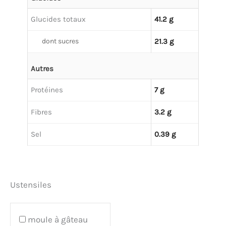
Glucides totaux
41.2 g
dont sucres
21.3 g
Autres
Protéines
7 g
Fibres
3.2 g
Sel
0.39 g
Ustensiles
moule à gâteau