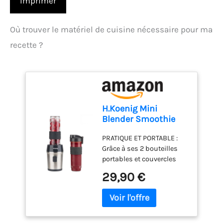
Imprimer
Où trouver le matériel de cuisine nécessaire pour ma
recette ?
H.Koenig Mini
Blender Smoothie
Mixeur SMOO9 –
PRATIQUE ET PORTABLE :
570ml, 300W, 4
Grâce à ses 2 bouteilles
Lames Inox, sans
portables et couvercles
BPA, 2 Bouteilles
hermétique, préparez,
Portables avec
29,90 €
emportez et savourez vos
Couvercles de Voyage
boissons où que vous
soyez – bureau, sport ou
voyage MIXAGE PUISSANT :
Ses 4 lames en acier