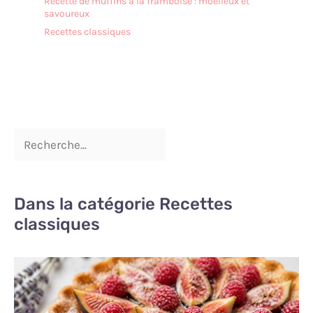
Recette de muffins à la framboise : moelleux et
Utilisez-le dans votre
savoureux
cuisine pour la décoration,
Recettes classiques
comme assiette pour les
fêtes, buffets, barbecues,
tout événement. Ce
plateau est parfait pour le
dîner, le pain, les fruits, le
gâteau, les olives, les
sushis, les desserts ou
comme centre de table au
centre de la table
Dans la catégorie Recettes
classiques