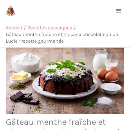
Aller
Rechercher
au
contenu
Accueil
Recettes classiques
Gâteau menthe fraîche et glaçage chocolat noir de
Lucie : recette gourmande
Gâteau menthe fraîche et