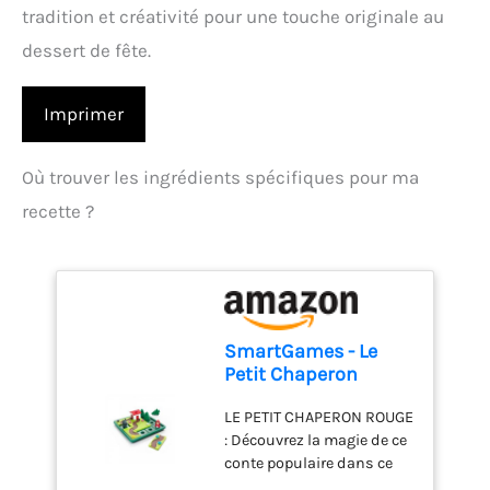
tradition et créativité pour une touche originale au
dessert de fête.
Imprimer
Où trouver les ingrédients spécifiques pour ma
recette ?
SmartGames - Le
Petit Chaperon
Rouge - Jeu de
LE PETIT CHAPERON ROUGE
Réflexion - Livre de
: Découvrez la magie de ce
Conte Illustré et
conte populaire dans ce
Livret de 48 Défis
jeu de réflexion idéal pour
Inclus - 1 Joueur -