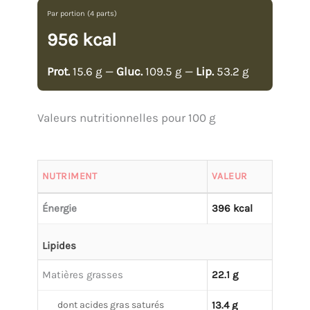
Par portion (4 parts)
956 kcal
Prot.
15.6 g —
Gluc.
109.5 g —
Lip.
53.2 g
Valeurs nutritionnelles pour 100 g
NUTRIMENT
VALEUR
Énergie
396 kcal
Lipides
Matières grasses
22.1 g
dont acides gras saturés
13.4 g