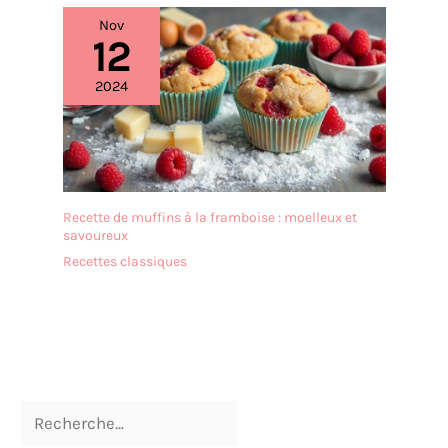
kg par an. Les produits
Nov
sont caractérisés par une
12
approche respectueuse de
l'environnement,
2024
fabriqués avec des
matériaux recyclables, y
compris l'emballage, pour
lequel des encres à base
de végétaux ont été
choisies, garantissant la
Recette de muffins à la framboise : moelleux et
sécurité alimentaire, ainsi
savoureux
que du papier certifié FSC
Recettes classiques
DECORA - La marque
Decora a été fondée en
1998 par la famille De
Luca, qui possède une
expérience de plus de
quarante ans dans le
secteur de l'équipement de
restauration et de
pâtisserie. Le fondateur,