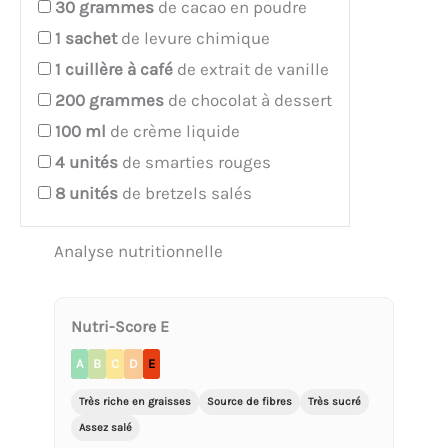
30
grammes
de cacao en poudre
1
sachet
de levure chimique
1
cuillère à café
de extrait de vanille
200
grammes
de chocolat à dessert
100
ml
de crème liquide
4
unités
de smarties rouges
8
unités
de bretzels salés
Analyse nutritionnelle
Nutri-Score E
A
B
C
D
E
Très riche en graisses
Source de fibres
Très sucré
Assez salé