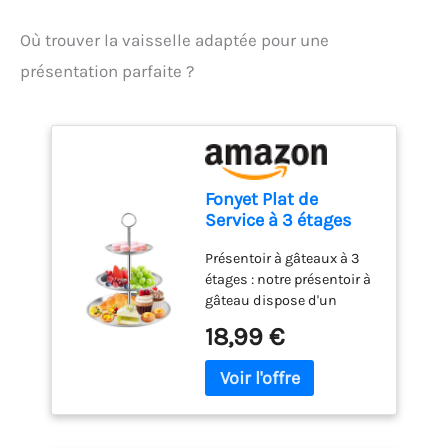
design compact, ce mixeur
Où trouver la vaisselle adaptée pour une
est facile à ranger et
parfait pour toutes vos
présentation parfaite ?
tâches de cuisine.
Fonyet Plat de
Service à 3 étages
presentoir a gateau
Présentoir à gâteaux à 3
en acier inoxydable
étages : notre présentoir à
pour Macarons,
gâteau dispose d'un
Cupcake, Donuts,
design à 3 niveaux avec
Dessert et Fruits,
18,99 €
une couleur argentée
Présentoir Apéritif
classique qui s'adapte à
idéal pour fêtes
une variété de desserts et
d'anniversaire et
trois tailles d'assiettes de
Mariages
14 cm, 20 cm et 26 cm de
diamètre. Plateau à