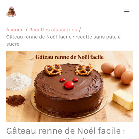
Aller
Rechercher
au
contenu
Accueil
Recettes classiques
Gâteau renne de Noël facile : recette sans pâte à
sucre
Gâteau renne de Noël facile :