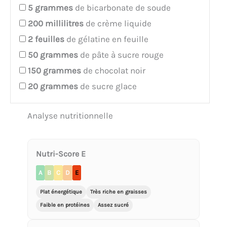
5
grammes
de bicarbonate de soude
200
millilitres
de crème liquide
2
feuilles
de gélatine en feuille
50
grammes
de pâte à sucre rouge
150
grammes
de chocolat noir
20
grammes
de sucre glace
Analyse nutritionnelle
Nutri-Score E
A
B
C
D
E
Plat énergétique
Très riche en graisses
Faible en protéines
Assez sucré