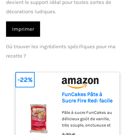
devient le support idéal pour toutes sortes de
décorations ludiques.
Imprimer
Où trouver les ingrédients spécifiques pour ma
recette ?
-22%
FunCakes Pâte à
Sucre Fire Red: facile
à utiliser, lisse,
Pâte à sucre FunCakes au
flexible, douce et
délicieux goût de vanille,
pliable, parfaite pour
très souple, onctueuse et
la décoration de
facile à utiliser grâce à sa
gâteaux, halal,
3,70 €