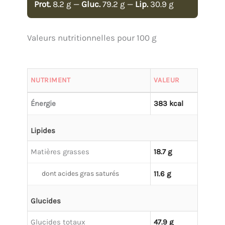
Prot.
8.2 g —
Gluc.
79.2 g —
Lip.
30.9 g
Valeurs nutritionnelles pour 100 g
NUTRIMENT
VALEUR
Énergie
383 kcal
Lipides
Matières grasses
18.7 g
dont acides gras saturés
11.6 g
Glucides
Glucides totaux
47.9 g