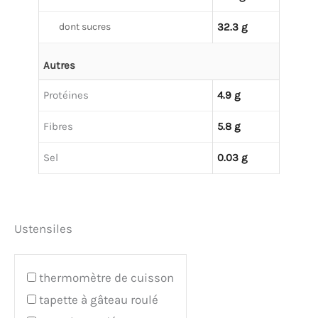
dont sucres
32.3 g
Autres
Protéines
4.9 g
Fibres
5.8 g
Sel
0.03 g
Ustensiles
thermomètre de cuisson
tapette à gâteau roulé