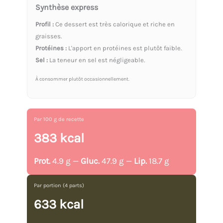
Synthèse express
Profil :
Ce dessert est très calorique et riche en
graisses.
Protéines :
L'apport en protéines est plutôt faible.
Sel :
La teneur en sel est négligeable.
À consommer plutôt occasionnellement.
Par 100 g de recette
383 kcal
Prot.
4.9 g —
Gluc.
47.9 g —
Lip.
18.7 g
Par portion (4 parts)
633 kcal