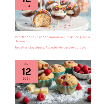
remplacement gratuit si
occasions. Le plateau de
2024
les plateaux arrivent
service Wishdeco peut être
cassés
utilisé non seulement
comme apéritif, mais
aussi comme plateau de
service pour les steaks de
taille moyenne avec
Recette de cake pops esquimaux : un délice glacé à
accompagnements
découvrir !
DESIGN: L'ensemble
Recettes classiques
,
Recettes de desserts glacés
d'assiettes est d'un blanc
éclatant avec une forme
rectangulaire
Nov
ergonomique et un rebord
12
étroit. Les rebords
empêchent les
2024
déversements, gardent le
comptoir et la table
propres. Cadeau idéal pour
la fête des mères, la fête
des pères EMBALLAGE: Un
emballage bien conçu