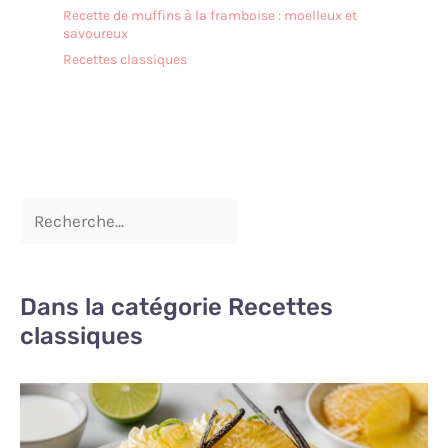
protège la vaisselle en
Recette de muffins à la framboise : moelleux et
savoureux
toute sécurité pendant le
transport. Nous vous
Recettes classiques
offrirons un
remplacement gratuit si
les assiettes
rectangulaires arrivent
cassés
Dans la catégorie Recettes
classiques