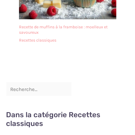
Avec leur trou de
suspension intégré, ces
spatules peuvent être
accrochées pour un
rangement compact.
Recette de muffins à la framboise : moelleux et
Durables, légères et
savoureux
conçues pour les
Recettes classiques
boulangers amateurs
comme pour les
professionnels
Dans la catégorie Recettes
classiques