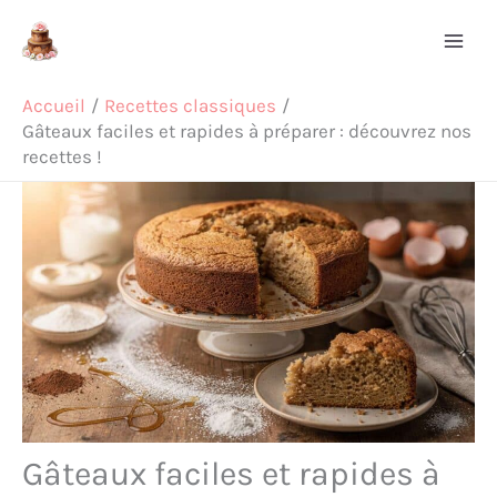
Aller
Rechercher
au
contenu
Accueil
Recettes classiques
Gâteaux faciles et rapides à préparer : découvrez nos
recettes !
Gâteaux faciles et rapides à