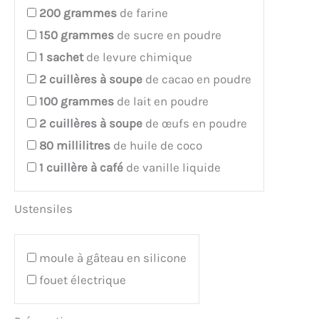
200
grammes
de farine
150
grammes
de sucre en poudre
1
sachet
de levure chimique
2
cuillères à soupe
de cacao en poudre
100
grammes
de lait en poudre
2
cuillères à soupe
de œufs en poudre
80
millilitres
de huile de coco
1
cuillère à café
de vanille liquide
Ustensiles
moule à gâteau en silicone
fouet électrique