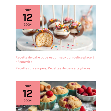
Chaque spatule est
lavable au lave-vaisselle et
Nov
convient à un usage
12
professionnel ou
domestique
2024
Multifonctionnel en
cuisine et en pâtisserie –
Ustensile de cuisine
polyvalent: Utilisez-le non
seulement pour la
pâtisserie (tartes,
Recette de cake pops esquimaux : un délice glacé à
cupcakes, pâtes), mais
découvrir !
aussi pour étaler la pâte à
Recettes classiques
,
Recettes de desserts glacés
pizza, couper le fromage,
répartir les garnitures et
bien plus encore. Un
accessoire de pâtisserie
Nov
12
indispensable Facile à
ranger et durable –
2024
Chaque spatule possède
un trou de suspension: