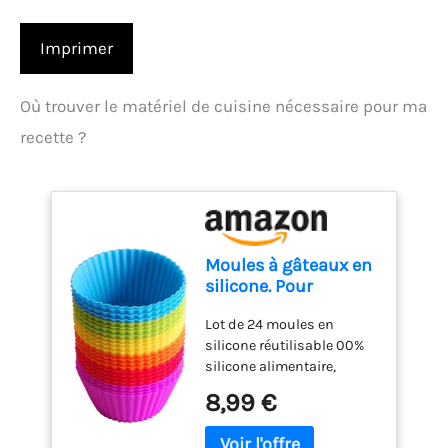
Imprimer
Où trouver le matériel de cuisine nécessaire pour ma
recette ?
Moules à gâteaux en
silicone. Pour
muffins, cupcakes et
Lot de 24 moules en
petits gâteaux. Lot
silicone réutilisable 00%
de 24 moules
silicone alimentaire,
réutilisables
approuvé par la FDA,
8,99 €
Moules de cuisson
réutilisable Résistant à la