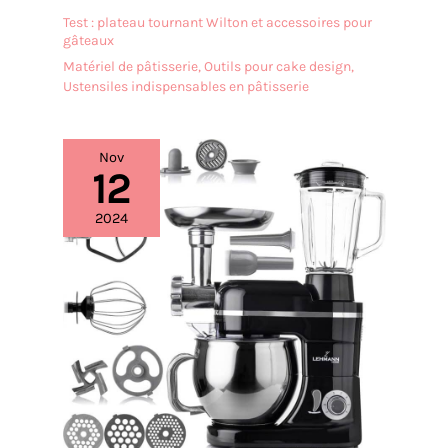
Test : plateau tournant Wilton et accessoires pour
gâteaux
Matériel de pâtisserie
,
Outils pour cake design
,
Ustensiles indispensables en pâtisserie
Nov
12
2024