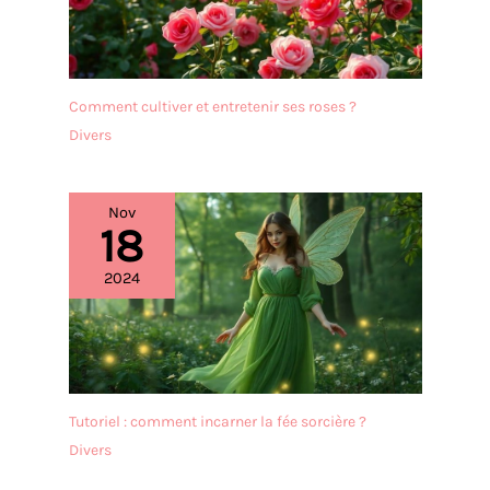
Comment cultiver et entretenir ses roses ?
Divers
Nov
18
2024
Tutoriel : comment incarner la fée sorcière ?
Divers