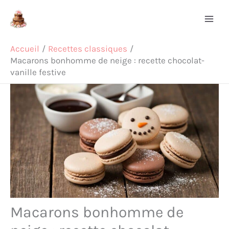
Aller
Rechercher
au
contenu
Accueil
Recettes classiques
Macarons bonhomme de neige : recette chocolat-
vanille festive
Macarons bonhomme de