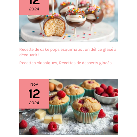
12
susceptible de proliférer
dîners de famille ou le thé
des bactéries Largement
2024
de l'après-midi
utilisé : les robinets
multifonctions résistent
aux hautes et basses
températures, adaptés
pour les glaçons, les
aliments, les aliments
Recette de cake pops esquimaux : un délice glacé à
frits, etc. Parfait pour les
découvrir !
fêtes d'anniversaire, les
Recettes classiques
,
Recettes de desserts glacés
mariages, les bars, les
buffets, les dîners de
famille ou la préparation
du thé de l'après-midi
Nov
12
2024