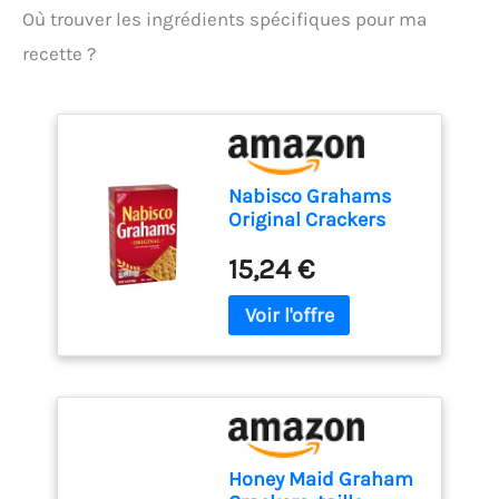
Où trouver les ingrédients spécifiques pour ma
recette ?
Nabisco Grahams
Original Crackers
(444880) 14.4 oz by
15,24 €
Nabisco Grahams
[Foods]
Honey Maid Graham