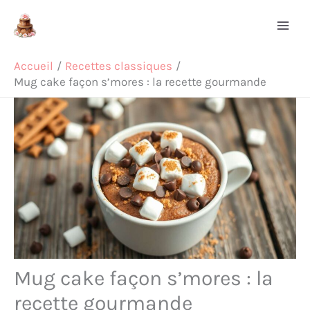
Aller
Rechercher
au
contenu
Accueil
Recettes classiques
Mug cake façon s’mores : la recette gourmande
Mug cake façon s’mores : la
recette gourmande