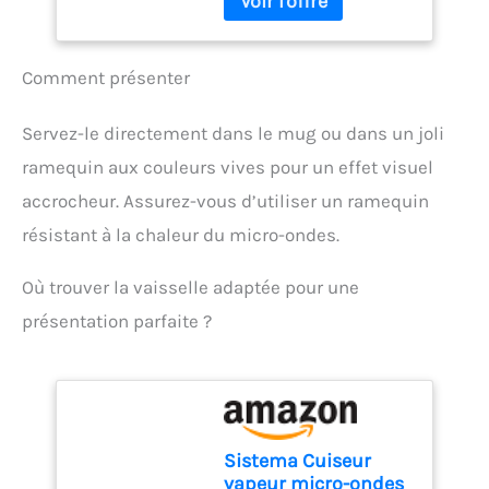
préparer et servir des
vaisselle, Ø 9 cm, 130
entrées, des sauces et des
ml
desserts tels que des
Comment présenter
soufflés, des mugcakes
ou des crèmes anglaises.
Ils résistent aux chocs
Servez-le directement dans le mug ou dans un joli
thermiques et
ramequin aux couleurs vives pour un effet visuel
conviennent au four, au
micro-ondes et au lave-
accrocheur. Assurez-vous d’utiliser un ramequin
vaisselle. Conception
résistant à la chaleur du micro-ondes.
compacte avec une
contenance de 130 ml, un
diamètre de 9 cm et une
Où trouver la vaisselle adaptée pour une
hauteur de 5 cm. Parfait
présentation parfaite ?
pour un usage
domestique ou
professionnel, alliant
fonctionnalité et style.
Sistema Cuiseur
vapeur micro-ondes