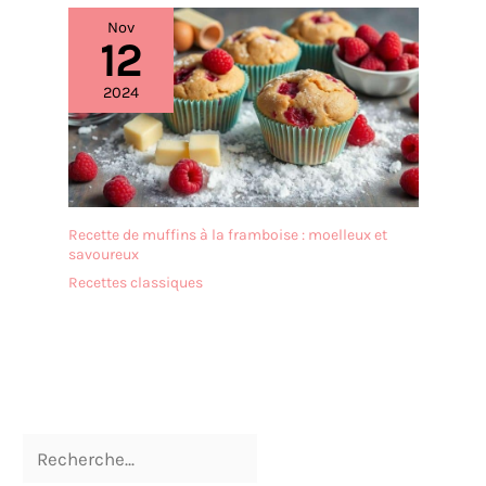
100% MADE IN ITALY :
Produits entièrement
Nov
12
conçus et fabriqués en
Italie, avec des contrôles
2024
qualité rigoureux à chaque
étape. Alliance de design,
innovation et qualité pour
des solutions pratiques et
durables au quotidien
Recette de muffins à la framboise : moelleux et
savoureux
Recettes classiques