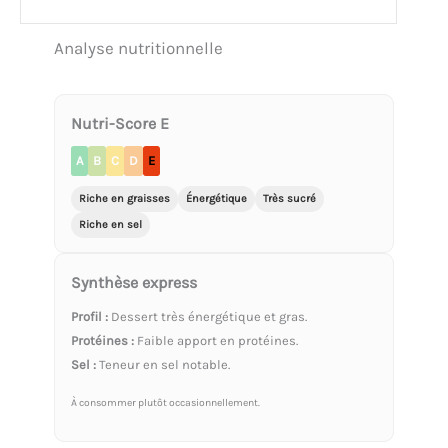
Analyse nutritionnelle
Nutri-Score E
A
B
C
D
E
Riche en graisses
Énergétique
Très sucré
Riche en sel
Synthèse express
Profil :
Dessert très énergétique et gras.
Protéines :
Faible apport en protéines.
Sel :
Teneur en sel notable.
À consommer plutôt occasionnellement.