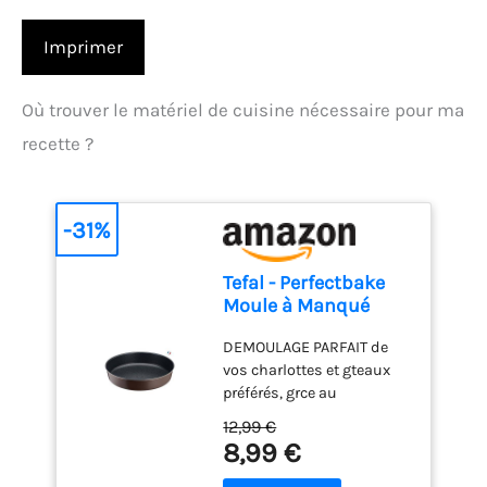
Imprimer
Où trouver le matériel de cuisine nécessaire pour ma
recette ?
-31%
Tefal - Perfectbake
Moule à Manqué
Aluminium 100%
DEMOULAGE PARFAIT de
Recyclé - 26cm
vos charlottes et gteaux
préférés, grce au
revêtement antiadhésif
12,99 €
exclusif de ce moule
8,99 €
HAUTE RESISTANCE ET
DURABILITE : ce moule à