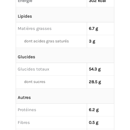
Énergie
302 kcal
Lipides
Matières grasses
6.7 g
dont acides gras saturés
3 g
Glucides
Glucides totaux
54.3 g
dont sucres
28.5 g
Autres
Protéines
6.2 g
Fibres
0.5 g