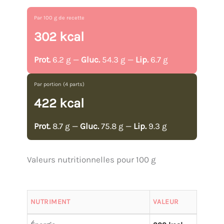
Par 100 g de recette
302 kcal
Prot.
6.2 g —
Gluc.
54.3 g —
Lip.
6.7 g
Par portion (4 parts)
422 kcal
Prot.
8.7 g —
Gluc.
75.8 g —
Lip.
9.3 g
Valeurs nutritionnelles pour 100 g
NUTRIMENT
VALEUR