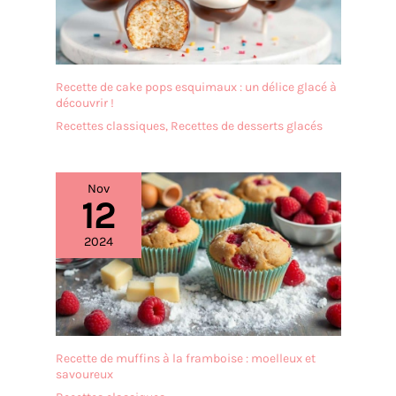
utilisé non seulement
comme apéritif, mais
aussi comme plateau de
service pour les steaks de
taille moyenne avec
Recette de cake pops esquimaux : un délice glacé à
accompagnements
découvrir !
DESIGN: L'ensemble
Recettes classiques
,
Recettes de desserts glacés
d'assiettes est d'un blanc
éclatant avec une forme
rectangulaire
Nov
ergonomique et un rebord
12
étroit. Les rebords
empêchent les
2024
déversements, gardent le
comptoir et la table
propres. Cadeau idéal pour
la fête des mères, la fête
des pères EMBALLAGE: Un
emballage bien conçu
protège la vaisselle en
Recette de muffins à la framboise : moelleux et
savoureux
toute sécurité pendant le
transport. Nous vous