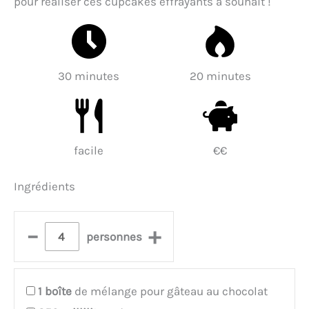
pour réaliser ces cupcakes effrayants à souhait !
30 minutes
20 minutes
facile
€€
Ingrédients
–
+
personnes
1
boîte
de mélange pour gâteau au chocolat