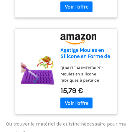
Agatige Moules en
Silicone en Forme de
Vers de Terre, Moules
QUALITÉ ALIMENTAIRE :
en Silicone en Forme
Moules en silicone
de Vers Terre Moules
fabriqués à partir de
à Bonbons et Bacs à
silicone de qualité
Glaçons à 20 Cavités
15,79 €
alimentaire, sans BPA.
pour Gelée, Chocolat,
Avec ce moule, aucun
Savon, Gâteau, Cire
risque de fissure ou de
cassure. Les bonbons ou
chocolats sortent
Où trouver le matériel de cuisine nécessaire pour ma
facilement YUMMY TREATS
: Moules gommeux en