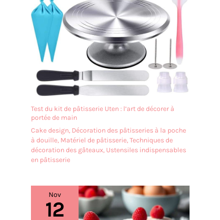
parfait pour la plupart des
occasions, comme les
anniversaires, les bals de
fin d'études, les
anniversaires de mariage,
les baby showers, les fêtes
nationales, les
célébrations et ainsi de
suite. Ils attireront
facilement les regards et
rendront les gens heureux.
Test du kit de pâtisserie Uten : l’art de décorer à
【Profitez de votre fête】
portée de main
Grâce au design jetable
Cake design
,
Décoration des pâtisseries à la poche
des assiettes de fête, vous
à douille
,
Matériel de pâtisserie
,
Techniques de
gagnez du temps lors du
décoration des gâteaux
,
Ustensiles indispensables
nettoyage et vous pouvez
en pâtisserie
simplement les jeter dans
la corbeille à papier après
l'événement. Vous pouvez
Nov
passer plus de temps à
12
profiter de la fête et
accompagner votre famille