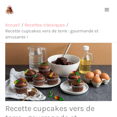
Aller
Rechercher
au
contenu
Accueil
Recettes classiques
Recette cupcakes vers de terre : gourmande et
amusante !
Recette cupcakes vers de