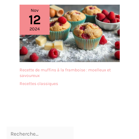
délicat et ferme, et la
trajectoire planétaire peut
Nov
12
être envoyée plus
uniformément à 360
degrés. 【Tête Inclinable et
2024
Design D'apparence】Le
robot culinaire Zuccie avec
base lestée et 4 pieds
antidérapants est stable
sans glisser même à
grande vitesse. La
Recette de muffins à la framboise : moelleux et
conception à tête inclinée
savoureux
vous permet d'ajouter
Recettes classiques
facilement des
ingrédients au bol
mélangeur et est facile à
installer et à retirer.
【Excellent Service Après-
Vente】Tous les produits
Zuccie sont certifiés
CE/ROHS. Si vous achetez
notre produit, nous vous