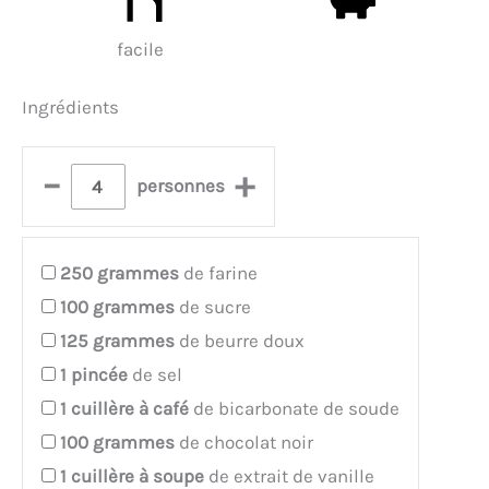
facile
Ingrédients
–
+
personnes
250
grammes
de farine
100
grammes
de sucre
125
grammes
de beurre doux
1
pincée
de sel
1
cuillère à café
de bicarbonate de soude
100
grammes
de chocolat noir
1
cuillère à soupe
de extrait de vanille