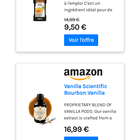
à l'emploi C'est un
ingrédient idéal pour de
nombreux desserts Avec
14,99 €
une saveur intense
9,50 €
spécifique Livré dans un
emballage pratique avec
doseur Conserver dans un
endroit frais et sec
Vanilla Scientific
Bourbon Vanilla
Extract with Seeds -
PROPRIETARY BLEND OF
Professional Alcohol-
VANILLA PODS: Our vanilla
Free Formula -
extract is crafted from a
Madagascar Vanilla
proprietary blend of
for Baking &
16,99 €
selected vanilla pods
Desserts - 200 ml
Madagascar Grade A,