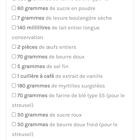
60
grammes
de sucre en poudre
7
grammes
de levure boulangère sèche
140
millilitres
de lait entier longue
conservation
2
pièces
de œufs entiers
70
grammes
de beurre doux
5
grammes
de sel fin
1
cuillère à café
de extrait de vanille
180
grammes
de myrtilles surgelées
70
grammes
de farine de blé type 55 (pour le
streusel)
50
grammes
de sucre roux
50
grammes
de beurre doux froid (pour le
streusel)