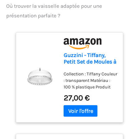
en parfait état.
Où trouver la vaisselle adaptée pour une
présentation parfaite ?
Guzzini - Tiffany,
Petit Set de Moules à
Gâteau -
Collection : Tiffany Couleur
Transparent, Ø 30 x
: transparent Matériau :
h16 cm - 19950100
100 % plastique Produit
officiel Guzzini, fabriqué
27,00 €
en Italie depuis 1912 Poids
du colis: 1.02 kilograms