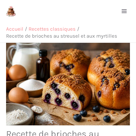
Aller
Rechercher
au
contenu
Accueil
Recettes classiques
Recette de brioches au streusel et aux myrtilles
Recette de brioches au