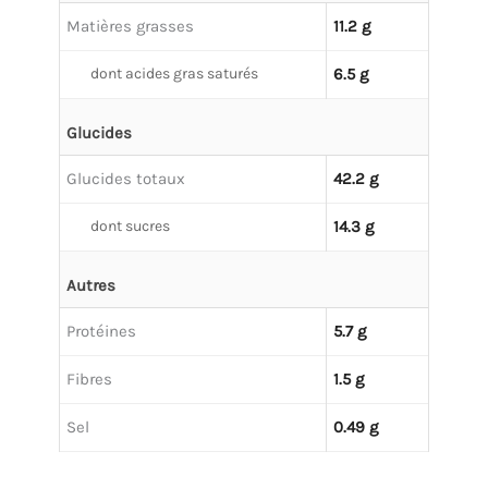
Matières grasses
11.2 g
dont acides gras saturés
6.5 g
Glucides
Glucides totaux
42.2 g
dont sucres
14.3 g
Autres
Protéines
5.7 g
Fibres
1.5 g
Sel
0.49 g