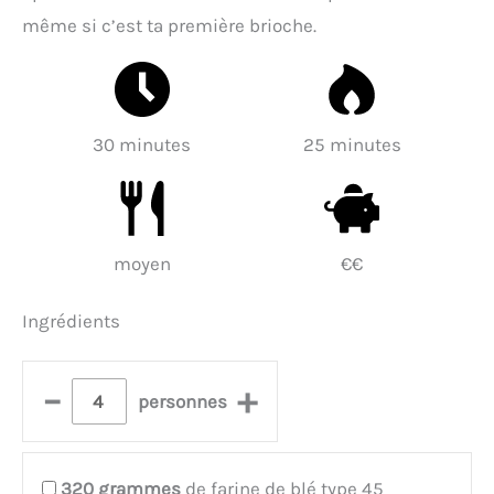
même si c’est ta première brioche.
30 minutes
25 minutes
moyen
€€
Ingrédients
–
+
personnes
320
grammes
de farine de blé type 45