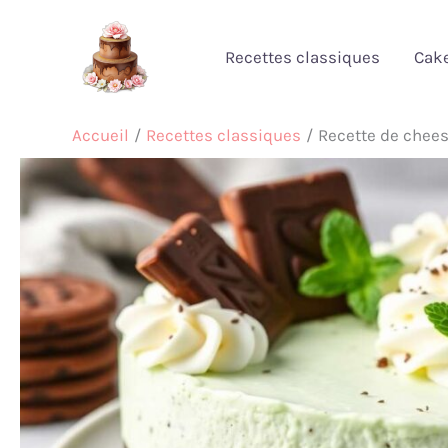
Aller
au
Recettes classiques
Cak
contenu
Accueil
Recettes classiques
Recette de chees