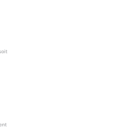
soit
ent