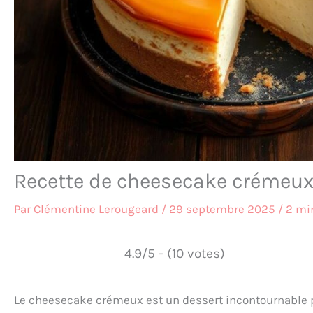
Recette de cheesecake crémeux
Par
Clémentine Lerougeard
/
29 septembre 2025
/
2 mi
4.9/5 - (10 votes)
Le cheesecake crémeux est un dessert incontournable 