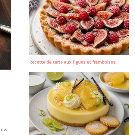
Recette de tarte aux figues et framboises
New