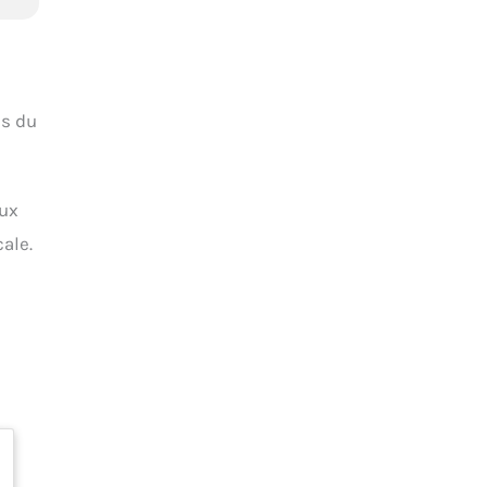
es du
eux
ale.