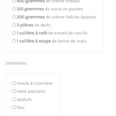
400
grammes
de crème cheese
150
grammes
de sucre en poudre
200
grammes
de crème fraîche épaisse
3
pièces
de œufs
1
cuillère à café
de extrait de vanille
1
cuillère à soupe
de farine de maïs
Ustensiles
moule à charnière
robot patissier
spatule
four