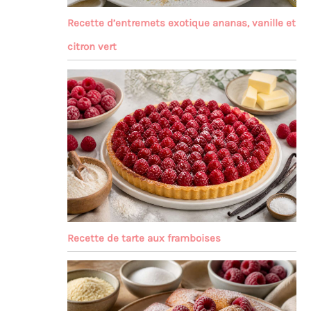
Recette d’entremets exotique ananas, vanille et
citron vert
Recette de tarte aux framboises