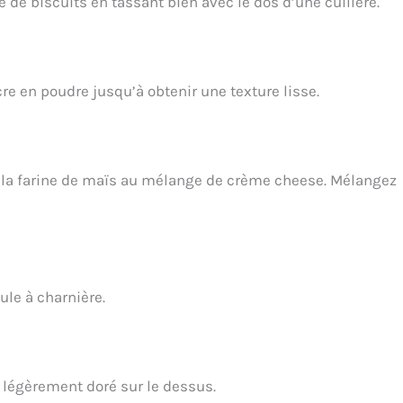
 de biscuits en tassant bien avec le dos d’une cuillère.
re en poudre jusqu’à obtenir une texture lisse.
 et la farine de maïs au mélange de crème cheese. Mélangez
ule à charnière.
 légèrement doré sur le dessus.