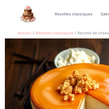
Aller
au
Recettes classiques
Cak
contenu
Accueil
Recettes classiques
Recette de chee