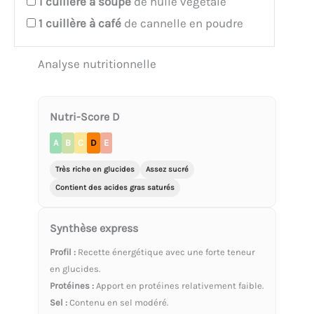
1
cuillère à soupe
de huile végétale
1
cuillère à café
de cannelle en poudre
Analyse nutritionnelle
Nutri-Score D
A
B
C
D
E
Très riche en glucides
Assez sucré
Contient des acides gras saturés
Synthèse express
Profil :
Recette énergétique avec une forte teneur
en glucides.
Protéines :
Apport en protéines relativement faible.
Sel :
Contenu en sel modéré.