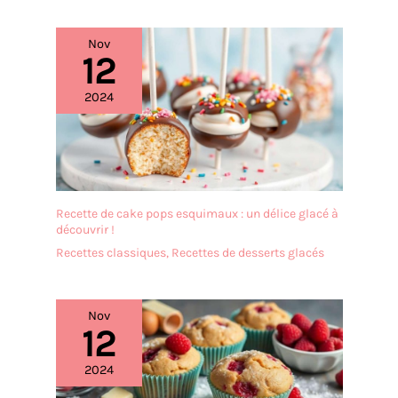
Nov
12
2024
Recette de cake pops esquimaux : un délice glacé à
découvrir !
Recettes classiques
,
Recettes de desserts glacés
Nov
12
2024