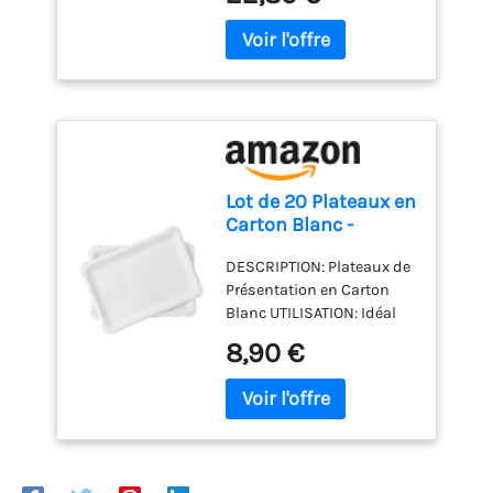
Lot de 20 Plateaux en
Carton Blanc -
Plateaux de
DESCRIPTION: Plateaux de
Présentation pour
Présentation en Carton
Pâtisseries/Amuse-
Blanc UTILISATION: Idéal
bouches/Buffets (23
pour présentation de
x 16 cm)
8,90 €
pâtisseries, mignardises,
amuse-bouches, buffets...
DIMENSIONS: 23 cm de
longueur / 16 cm de
largeur / dont 3 cm de
bordure PRATIQUE: