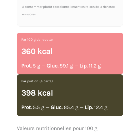
À consommer plutôt occasionnellement en raison de la richesse
en sucres.
Par 100 g de recette
360 kcal
Prot.
5 g —
Gluc.
59.1 g —
Lip.
11.2 g
Par portion (4 parts)
398 kcal
Prot.
5.5 g —
Gluc.
65.4 g —
Lip.
12.4 g
Valeurs nutritionnelles pour 100 g