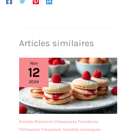
Rangement facile et carton
résistant RESPONSABLE:
100% recyclable
Articles similaires
Nov
12
2024
Recette Macarons Cheesecake Framboise
Pâtisseries françaises
,
Recettes classiques