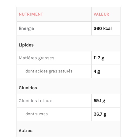
NUTRIMENT
VALEUR
Énergie
360 kcal
Lipides
Matières grasses
11.2 g
dont acides gras saturés
4 g
Glucides
Glucides totaux
59.1 g
dont sucres
36.7 g
Autres