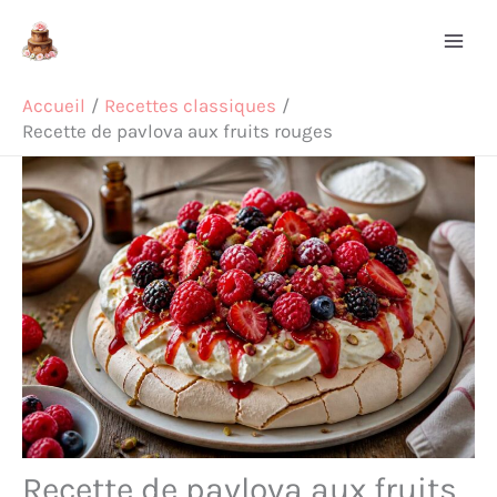
Aller
Rechercher
au
contenu
Accueil
Recettes classiques
Recette de pavlova aux fruits rouges
Recette de pavlova aux fruits