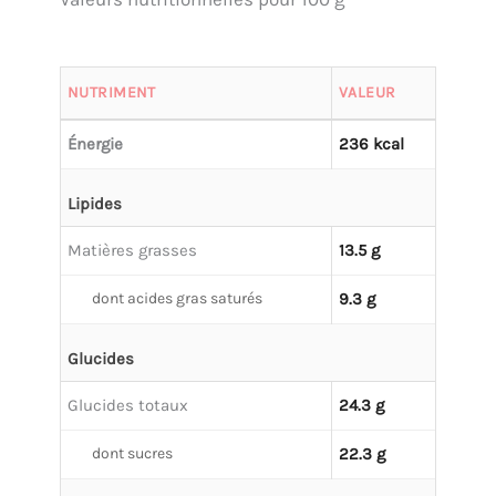
NUTRIMENT
VALEUR
Énergie
236 kcal
Lipides
Matières grasses
13.5 g
dont acides gras saturés
9.3 g
Glucides
Glucides totaux
24.3 g
dont sucres
22.3 g