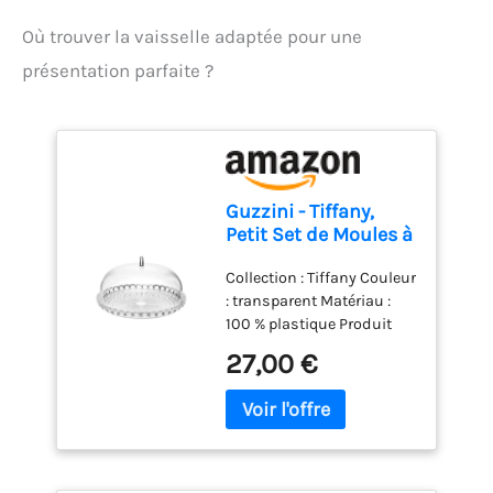
l'attacher à votre four ou à
Où trouver la vaisselle adaptée pour une
votre réfrigérateur ou le
suspendre n'importe où.
présentation parfaite ?
Après utilisation, il suffit
d'essuyer ou de rincer la
sonde
Guzzini - Tiffany,
Petit Set de Moules à
Gâteau -
Collection : Tiffany Couleur
Transparent, Ø 30 x
: transparent Matériau :
h16 cm - 19950100
100 % plastique Produit
officiel Guzzini, fabriqué
27,00 €
en Italie depuis 1912 Poids
du colis: 1.02 kilograms