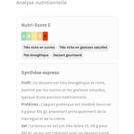
Analyse nutritionnelle
Nutri-Score E
A
B
C
D
E
Très riche en sucres
Très riche en graisses saturées
Plat énergétique
Dessert gourmand
Synthèse express
Profil :
Ce dessert est très énergétique et riche,
dominé par les sucres et les graisses saturées,
typique d'une pavlova traditionnelle.
Protéines :
L'apport protéique est modéré (environ
4 g pour 100 g), provenant principalement de la
meringue et de la crème.
Sel :
La teneur en sel est très faible (0, 09 g pour
100 g), ce qui est cohérent avec un dessert sucré.