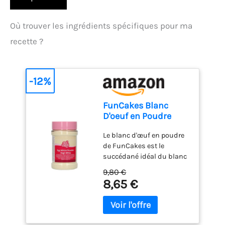
Où trouver les ingrédients spécifiques pour ma
recette ?
-12%
FunCakes Blanc
D'oeuf en Poudre
Spécial Pâtisserie
Le blanc d'œuf en poudre
125 g: Remplace les
de FunCakes est le
blancs d'œufs crus
succédané idéal du blanc
dans toutes vos
d'œuf frais ! Il convient à
recettes – Idéal pour
9,80 €
merveille à la préparation
la préparation de
8,65 €
du glaçage royal. Il suffit
glaçage royal - 125
de mélanger 10 g de blanc
Grammes
d'œuf en poudre avec 60
ml d'eau, 300 à 500 g de