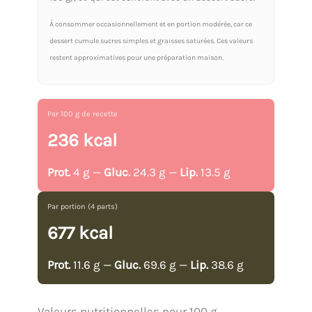
À consommer occasionnellement et en portion modérée, car ce
dessert cumule sucres simples et graisses saturées. Ces valeurs
restent approximatives pour une préparation maison.
Par 100 g de recette
236 kcal
Prot.
4 g —
Gluc.
24.3 g —
Lip.
13.5 g
Par portion (4 parts)
677 kcal
Prot.
11.6 g —
Gluc.
69.6 g —
Lip.
38.6 g
Valeurs nutritionnelles pour 100 g