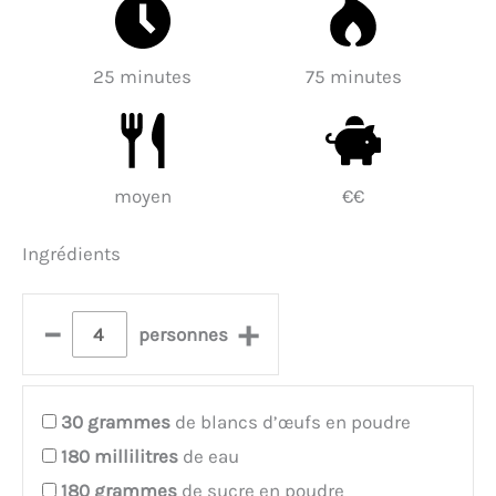
25 minutes
75 minutes
moyen
€€
Ingrédients
–
+
personnes
30
grammes
de blancs d’œufs en poudre
180
millilitres
de eau
180
grammes
de sucre en poudre