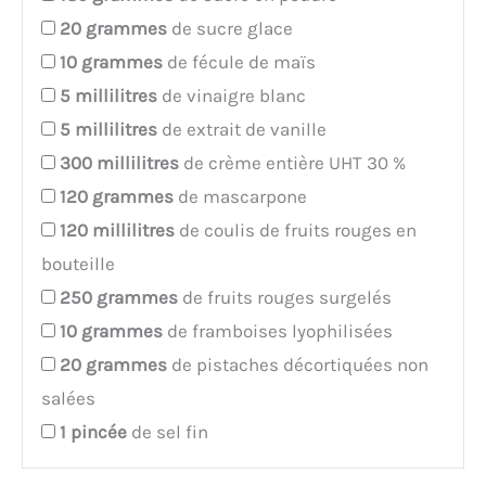
20
grammes
de sucre glace
10
grammes
de fécule de maïs
5
millilitres
de vinaigre blanc
5
millilitres
de extrait de vanille
300
millilitres
de crème entière UHT 30 %
120
grammes
de mascarpone
120
millilitres
de coulis de fruits rouges en
bouteille
250
grammes
de fruits rouges surgelés
10
grammes
de framboises lyophilisées
20
grammes
de pistaches décortiquées non
salées
1
pincée
de sel fin