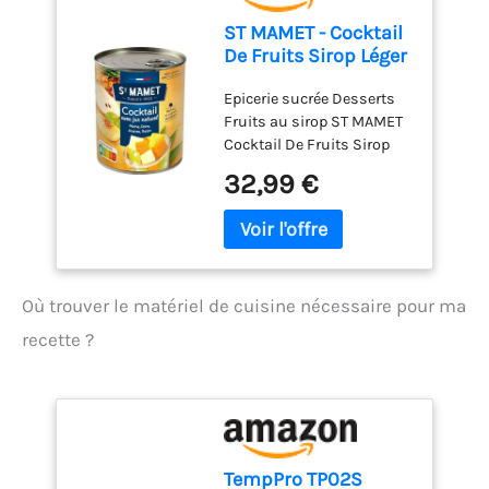
snack propre, sans doigts
ST MAMET - Cocktail
collants.
FRAÎCHEUR
De Fruits Sirop Léger
LONGUE DURÉE : seau
500G - Lot De 4 -
aromaprotégé, à l'abri de la
Epicerie sucrée Desserts
Vendu Par Lot
lumière et de l'humidité,
Fruits au sirop ST MAMET
incassable. Croustillant
Cocktail De Fruits Sirop
longue durée – idéal Fruits
Léger 500G
Lyophilisés grand format
32,99 €
pour foyer, café ou salle de
sport.
QUALITÉ
GREATVITA : sélection
rigoureuse des matières
premières et
Où trouver le matériel de cuisine nécessaire pour ma
transformation douce =
Fraises Lyophilisées avec
recette ?
arôme intact. Pures,
fiables, polyvalentes - en
snack, mélange ou
ingrédient pour barres,
cookies et overnight oats.
TempPro TP02S