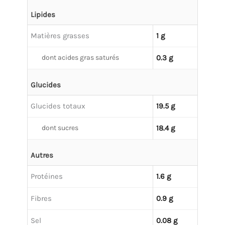
Lipides
Matières grasses
1 g
dont acides gras saturés
0.3 g
Glucides
Glucides totaux
19.5 g
dont sucres
18.4 g
Autres
Protéines
1.6 g
Fibres
0.9 g
Sel
0.08 g