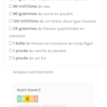
90
millilitres
de eau
80
grammes
de sucre en poudre
120
millilitres
de vin blanc doux type muscat
25
grammes
de fraises lyophilisées en
tranches
1
boîte
de fraises en conserve au sirop léger
1
pincée
de vanille en poudre
1
pincée
de sel fin
Analyse nutritionnelle
Nutri-Score C
A
B
C
D
E