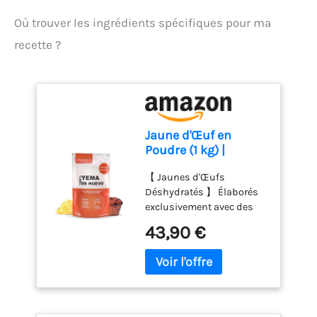
Où trouver les ingrédients spécifiques pour ma
recette ?
Jaune d'Œuf en
Poudre (1 kg) |
Jaunes d'Œufs en
【 Jaunes d'Œufs
Poudre | Œufs
Déshydratés 】 Élaborés
Pasteurisés | Sans
exclusivement avec des
Additifs | Produits
jaunes d'œufs
Sans Lactose |
43,90 €
déshydratés, garantissant
Présentation en
un produit de première
Sachet Sous Vide
qualité pour vos recettes.
Leur pureté se reflète dans
chaque préparation 【
Préparation 】 Avec un