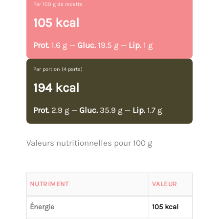
Par 100 g de recette
105 kcal
Prot.
1.6 g —
Gluc.
19.5 g —
Lip.
1 g
Par portion (4 parts)
194 kcal
Prot.
2.9 g —
Gluc.
35.9 g —
Lip.
1.7 g
Valeurs nutritionnelles pour 100 g
NUTRIMENT
VALEUR
Énergie
105 kcal