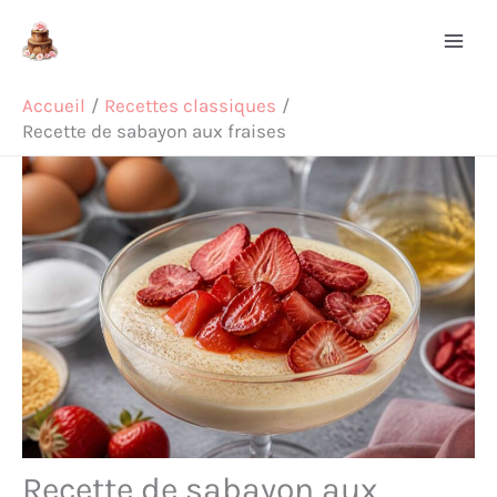
Aller
Rechercher
au
contenu
Accueil
Recettes classiques
Recette de sabayon aux fraises
Recette de sabayon aux