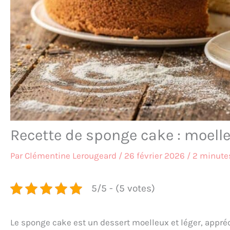
Recette de sponge cake : moelleu
Par
Clémentine Lerougeard
/
26 février 2026
/
2 minutes
5/5 - (5 votes)
Le sponge cake est un dessert moelleux et léger, appréc