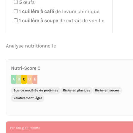
5
œufs
1
cuillère à café
de levure chimique
1
cuillère à soupe
de extrait de vanille
Analyse nutritionnelle
Nutri-Score C
A
B
C
D
E
Source modérée de protéines
Riche en glucides
Riche en sucres
Relativement léger
Par 100 g de recette