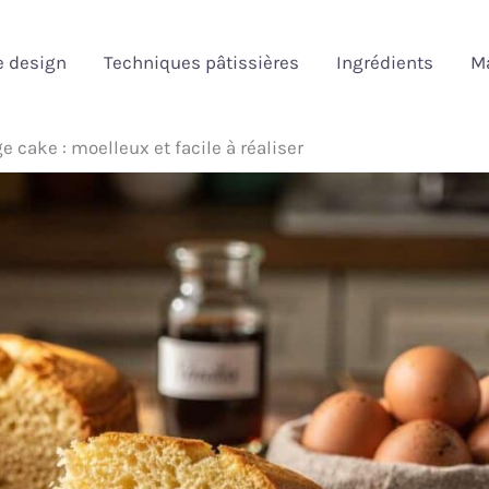
e design
Techniques pâtissières
Ingrédients
Ma
 cake : moelleux et facile à réaliser