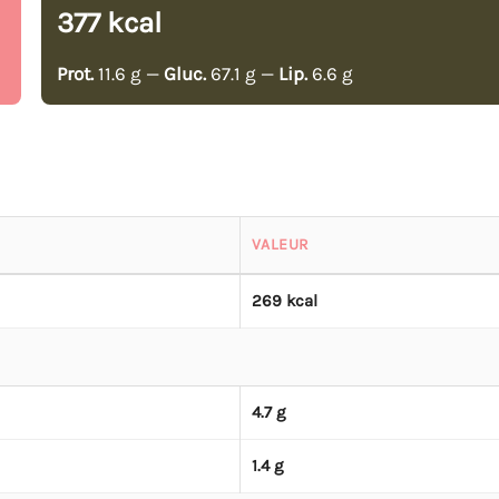
377 kcal
Prot.
11.6 g —
Gluc.
67.1 g —
Lip.
6.6 g
VALEUR
269 kcal
4.7 g
1.4 g