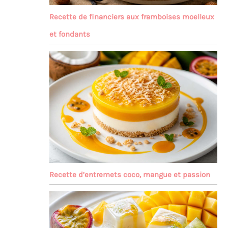
Recette de financiers aux framboises moelleux
et fondants
Recette d’entremets coco, mangue et passion