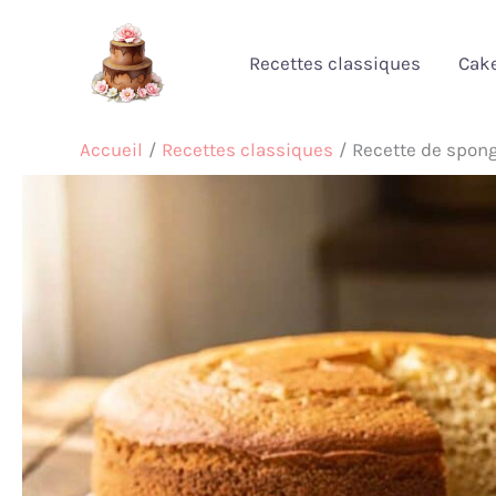
Aller
au
Recettes classiques
Cak
contenu
Accueil
Recettes classiques
Recette de sponge