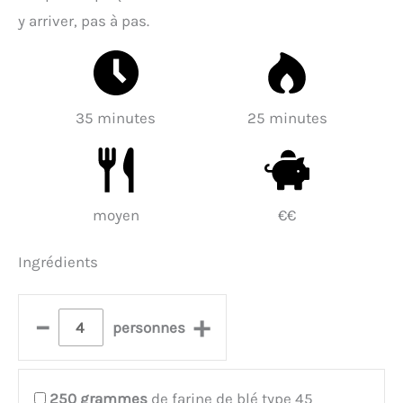
y arriver, pas à pas.
35 minutes
25 minutes
moyen
€€
Ingrédients
–
+
personnes
250
grammes
de farine de blé type 45