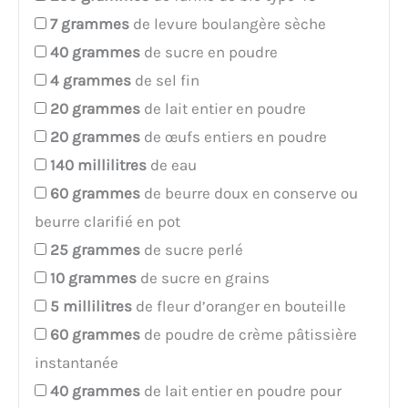
7
grammes
de levure boulangère sèche
40
grammes
de sucre en poudre
4
grammes
de sel fin
20
grammes
de lait entier en poudre
20
grammes
de œufs entiers en poudre
140
millilitres
de eau
60
grammes
de beurre doux en conserve ou
beurre clarifié en pot
25
grammes
de sucre perlé
10
grammes
de sucre en grains
5
millilitres
de fleur d’oranger en bouteille
60
grammes
de poudre de crème pâtissière
instantanée
40
grammes
de lait entier en poudre pour