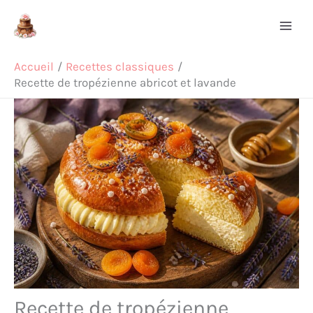
Aller
Rechercher
au
contenu
Accueil
Recettes classiques
Recette de tropézienne abricot et lavande
Recette de tropézienne