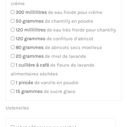
crème
300
millilitres
de eau froide pour crème
50
grammes
de chantilly en poudre
120
millilitres
de eau très froide pour chantilly
120
grammes
de confiture d’abricot
80
grammes
de abricots secs moelleux
20
grammes
de miel de lavande
1
cuillère à café
de fleurs de lavande
alimentaires séchées
1
pincée
de vanille en poudre
15
grammes
de sucre glace
Ustensiles