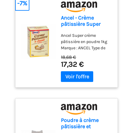
élevées en plein air, sans
-7%
additifs ni conservateurs.
Vous pouvez être sûr de
Ancel - Crème
bénéficier de la pureté des
pâtissière Super
vrais œufs dans chaque
poudre à crème 1 kg
cuillère.
Ancel Super crème
pâtissière en poudre 1kg
Marque : ANCEL Type de
produit : Agent levant
18,68 €
17,32 €
Poudre à crème
pâtissière et
réalisation du flan