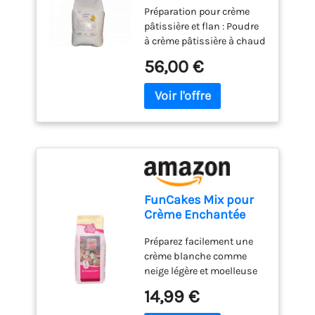
Préparation pour crème
"Marguerite" 5 kg
pâtissière et flan : Poudre
à crème pâtissière à chaud
et réalisation du flan
56,00 €
'Tradextra' de qualité
professionnelle pour vos
créations pâtissières
Conditionnement
professionnel : Sac de 5 kg
adapté aux besoins des
artisans pâtissiers et
professionnels de la
restauration Utilisation
FunCakes Mix pour
polyvalente : Convient
Crème Enchantée
pour la préparation de
Halal 900 g
crèmes pâtissières
Préparez facilement une
onctueuses et de flans
crème blanche comme
traditionnels de type
neige légère et moelleuse
'Marguerite' Préparation à
pour garnir et recouvrir
14,99 €
chaud : Méthode de
des gteaux ou une
préparation traditionnelle